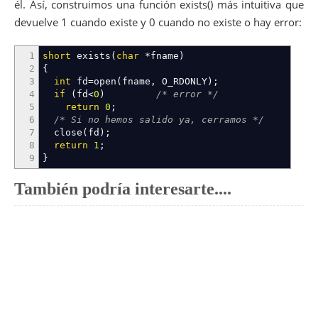
él. Así, construimos una función exists() más intuitiva que
41
return
EXIT_SUCCESS
;
42
}
devuelve 1 cuando existe y 0 cuando no existe o hay error:
1
short
exists
(
char
*
fname
)
2
{
3
int
fd
=
open
(
fname
,
O_RDONLY
)
;
4
if
(
fd
<
0
)
/* error */
5
return
0
;
6
/* Si no hemos salido ya, cerramos */
7
close
(
fd
)
;
8
return
1
;
9
}
También podría interesarte....