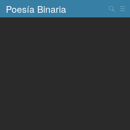
Poesía Binaria
Buscar
Información
Documentos
Entretenimiento
Contacto