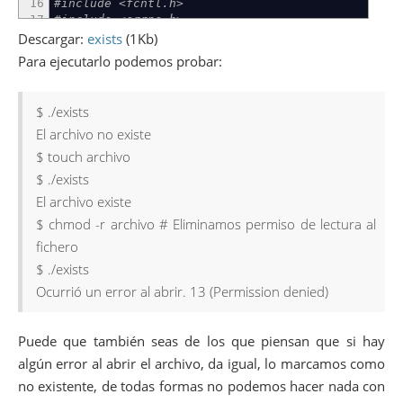
16
#include <fcntl.h>
17
#include <errno.h>
18
Descargar:
exists
(1Kb)
19
short
exists
(
char
*
fname
)
Para ejecutarlo podemos probar:
20
{
21
int
fd
=
open
(
fname
,
O_RDONLY
)
;
22
if
(
fd
<
0
)
/* error */
$ ./exists
23
return
(
errno
==
ENOENT
)
?-
1
:-
2
;
El archivo no existe
24
/* Si no hemos salido ya, cerramos */
25
close
(
fd
)
;
$ touch archivo
26
return
0
;
$ ./exists
27
}
28
El archivo existe
29
int
main
(
int
argc
,
char
*
argv
[
]
)
$ chmod -r archivo # Eliminamos permiso de lectura al
30
{
fichero
31
int
abre
=
exists
(
"archivo"
)
;
32
switch
(
abre
)
$ ./exists
33
{
Ocurrió un error al abrir. 13 (Permission denied)
34
case
0
:
printf
(
"El archivo existe
\n
"
)
;
brea
35
case
-
1
:
printf
(
"El archivo no existe
\n
"
)
;
36
case
-
2
:
printf
(
"Ocurrió un error al abrir.
Puede que también seas de los que piensan que si hay
37
38
default
:
printf
(
"Nunca veremos este mensaje
algún error al abrir el archivo, da igual, lo marcamos como
39
}
no existente, de todas formas no podemos hacer nada con
40