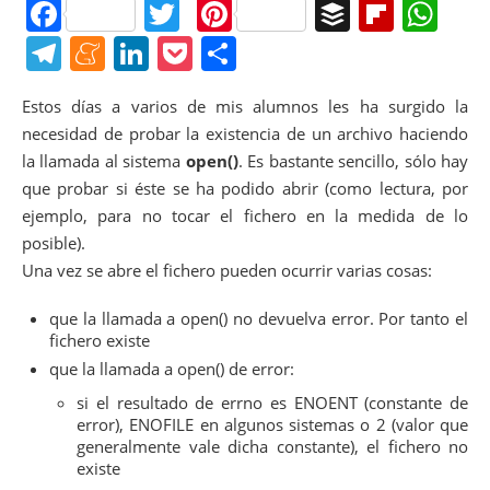
F
T
Pi
B
Fl
W
a
w
nt
uf
ip
h
T
M
Li
P
C
c
itt
er
f
b
at
el
e
n
o
o
Estos días a varios de mis alumnos les ha surgido la
e
er
e
er
o
s
e
n
k
ck
m
necesidad de probar la existencia de un archivo haciendo
b
st
ar
A
gr
e
e
et
p
la llamada al sistema
open()
. Es bastante sencillo, sólo hay
o
d
p
a
a
dI
ar
que probar si éste se ha podido abrir (como lectura, por
o
p
ejemplo, para no tocar el fichero en la medida de lo
m
m
n
tir
posible).
k
e
Una vez se abre el fichero pueden ocurrir varias cosas:
que la llamada a open() no devuelva error. Por tanto el
fichero existe
que la llamada a open() de error:
si el resultado de errno es ENOENT (constante de
error), ENOFILE en algunos sistemas o 2 (valor que
generalmente vale dicha constante), el fichero no
existe