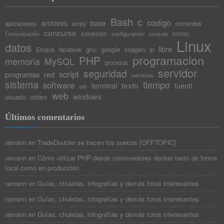
Bash
c
codigo
base
archivos
array
aplicaciones
comandos
concurso
conexión
Comunicación
configuración
consola
correo
Linux
datos
libre
gnu
google
Emacs
imagen
facebook
ip
programacion
PHP
memoria
MySQL
procesos
servidor
seguridad
script
programas
red
servicios
sistema
tiempo
software
texto
tuenti
terminal
ssh
web
windows
video
usuario
Últimos comentarios
ramann
en
TradeDoubler se hacen los suecos [OFFTOPIC]
ramann
en
Cómo utilizar PHP desde contenedores docker tanto de forma
local como en producción
ramann
en
Guías, chuletas, infografías y demás fotos interesantes
ramann
en
Guías, chuletas, infografías y demás fotos interesantes
ramann
en
Guías, chuletas, infografías y demás fotos interesantes