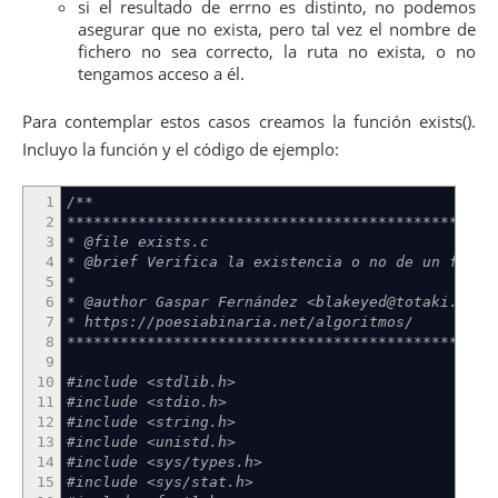
si el resultado de errno es distinto, no podemos
asegurar que no exista, pero tal vez el nombre de
fichero no sea correcto, la ruta no exista, o no
tengamos acceso a él.
Para contemplar estos casos creamos la función exists().
Incluyo la función y el código de ejemplo:
1
/**
2
************************************************
3
* @file exists.c
4
* @brief Verifica la existencia o no de un fiche
5
*
6
* @author Gaspar Fernández <blakeyed@totaki.com>
7
* https://poesiabinaria.net/algoritmos/
8
************************************************
9
10
#include <stdlib.h>
11
#include <stdio.h>
12
#include <string.h>
13
#include <unistd.h>
14
#include <sys/types.h>
15
#include <sys/stat.h>