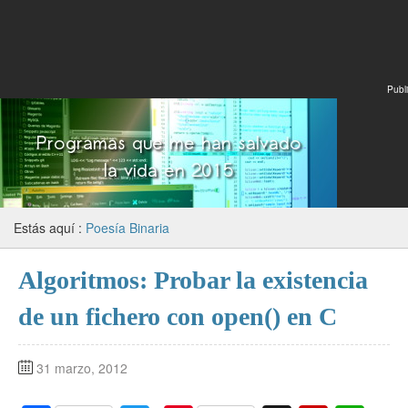
Publi
Estás aquí :
Poesía Binaria
Algoritmos: Probar la existencia
de un fichero con open() en C
31 marzo, 2012