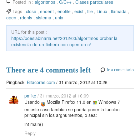
e
er
e
er
o
s
e
n
k
ck
m
Posted in :
algoritmos
,
C/C++
,
Clases particulares
b
st
ar
A
gr
e
e
et
p
Tags :
close
,
enoent
,
enofile
,
exist
,
file
,
Linux
,
llamada
,
open
,
rdonly
,
sistema
,
unix
o
d
p
a
a
dI
ar
o
p
m
m
n
tir
URL for this post :
k
https://poesiabinaria.net/2012/03/algoritmos-probar-la-
e
existencia-de-un-fichero-con-open-en-c/
There are 4 comments left
Ir a comentario
Pingback:
Bitacoras.com
/
31 marzo, 2012 at 10:26
pmike
/
31 marzo, 2012 at 16:09
Usando
Mozilla Firefox 11.0 en
Windows 7
en este caso tambien se podria poner la funcion
principal sin los argnumentos, o sea:
int main()
Reply