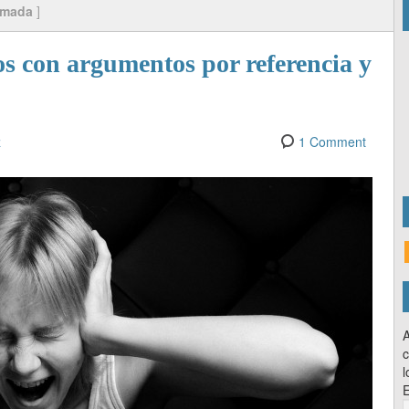
amada
]
s con argumentos por referencia y
z
1 Comment
A
c
l
E