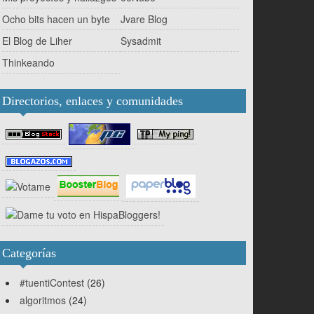
Ocho bits hacen un byte
Jvare Blog
El Blog de Liher
Sysadmit
Thinkeando
Directorios, enlaces y comunidades
Categorías
#tuentiContest
(26)
algoritmos
(24)