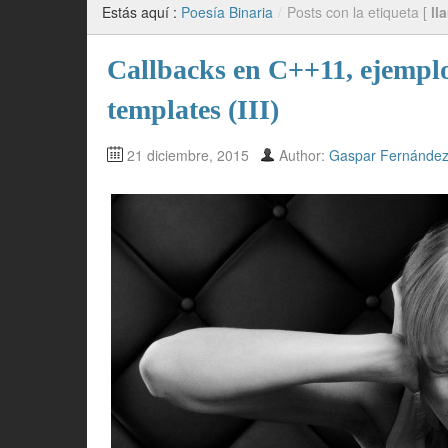
Estás aquí :
Poesía Binaria
/
Posts con la etiqueta [
ll
Callbacks en C++11, ejemplo
templates (III)
21 diciembre, 2015
Author:
Gaspar Fernánde