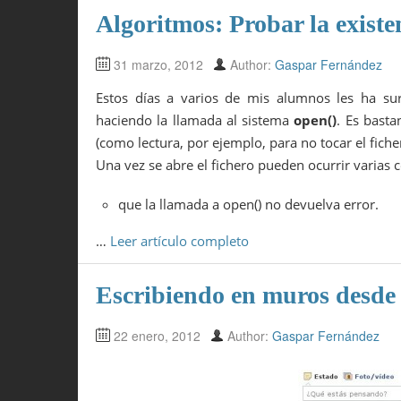
26
}
Algoritmos: Probar la existe
27
28
int
main
(
)
29
{
31 marzo, 2012
Author:
Gaspar Fernández
30
generaecos
(
MyClass
::
eco
)
;
31
}
Estos días a varios de mis alumnos les ha sur
haciendo la llamada al sistema
open()
. Es basta
(como lectura, por ejemplo, para no tocar el fiche
Una vez se abre el fichero pueden ocurrir varias c
que la llamada a open() no devuelva error.
…
Leer artículo completo
Escribiendo en muros desde 
22 enero, 2012
Author:
Gaspar Fernández