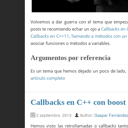
Volvemos a dar guerra con el tema que empeza
posts te recomiendo echar un ojo a
Callbacks en
Callbacks en C++11, llamando a métodos con un 
asociar funciones o métodos a variables.
Argumentos por referencia
Es un tema que hemos dejado un poco de lado, 
artículo completo
Callbacks en C++ con boost
2 septiembre, 2013
Author:
Gaspar Fernánde
Hemos visto las retrollamadas o callbacks tan