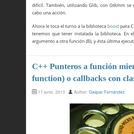
difícil. También, utilizando Glib, con Gtkmm se
cabo una acción.
Ahora le toca el turno a la biblioteca
boost
para C+
tenemos que tener instalada la biblioteca. E
argumento a otra función (B), y ésta última ejecu
C++ Punteros a función mie
function) o callbacks con cla
17 junio, 2013
Author:
Gaspar Fernández