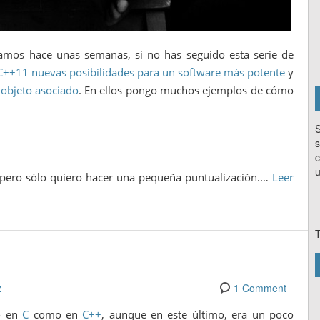
mos hace unas semanas, si no has seguido esta serie de
 C++11 nuevas posibilidades para un software más potente
y
objeto asociado
. En ellos pongo muchos ejemplos de cómo
S
s
c
u
pero sólo quiero hacer una pequeña puntualización.…
Leer
T
z
1 Comment
to en
C
como en
C++
, aunque en este último, era un poco