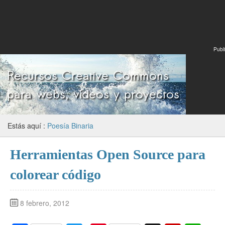
Publi
Estás aquí :
Poesía Binaria
Herramientas Open Source para
colorear código
8 febrero, 2012