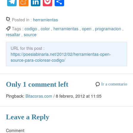
a
w
nt
uf
ip
h
T
M
Li
P
C
c
itt
er
f
b
at
el
e
n
o
o
e
er
e
er
o
s
e
n
k
ck
m
Posted in :
herramientas
b
st
ar
A
gr
e
e
et
p
Tags :
codigo
,
color
,
herramientas
,
open
,
programacion
,
resaltar
,
source
o
d
p
a
a
dI
ar
o
p
m
m
n
tir
URL for this post :
k
https://poesiabinaria.net/2012/02/herramientas-open-
e
source-para-colorear-codigo/
Only 1 comment left
Ir a comentario
Pingback:
Bitacoras.com
/
8 febrero, 2012 at 11:05
Leave a Reply
Comment