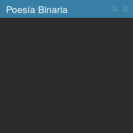
Poesía Binaria
Buscar
Información
Documentos
Entretenimiento
Contacto