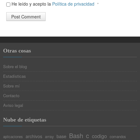
He leído y acepto la
Política de privacidad
*
Otras cosas
Sobre el blog
Estadísticas
Sobre mí
Contacto
Aviso legal
Nube de etiquetas
Bash
c
codigo
base
archivos
array
aplicaciones
comandos