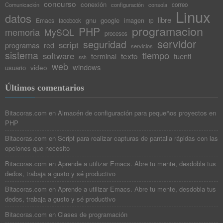
concurso
conexión
Comunicación
configuración
consola
correo
Linux
datos
libre
gnu
google
Emacs
imagen
facebook
ip
programacion
PHP
memoria
MySQL
procesos
servidor
seguridad
script
programas
red
servicios
sistema
tiempo
software
texto
tuenti
terminal
ssh
web
windows
video
usuario
Últimos comentarios
Bitacoras.com
en
Almacén de configuración para pequeños proyectos en
PHP
Bitacoras.com
en
Script para realizar capturas de pantalla rápidas con las
opciones que necesito
Bitacoras.com
en
Aprende a utilizar Emacs. Abre tu mente, desdobla tus
dedos, trabaja a gusto y sé productivo
Bitacoras.com
en
Aprende a utilizar Emacs. Abre tu mente, desdobla tus
dedos, trabaja a gusto y sé productivo
Bitacoras.com
en
Clases de programación