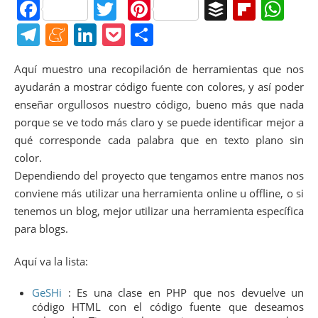
F
T
Pi
B
Fl
W
a
w
nt
uf
ip
h
T
M
Li
P
C
c
itt
er
f
b
at
el
e
n
o
o
Aquí muestro una recopilación de herramientas que nos
e
er
e
er
o
s
e
n
k
ck
m
ayudarán a mostrar código fuente con colores, y así poder
b
st
ar
A
gr
e
e
et
p
enseñar orgullosos nuestro código, bueno más que nada
o
d
p
a
a
dI
ar
porque se ve todo más claro y se puede identificar mejor a
o
p
qué corresponde cada palabra que en texto plano sin
m
m
n
tir
color.
k
e
Dependiendo del proyecto que tengamos entre manos nos
conviene más utilizar una herramienta online u offline, o si
tenemos un blog, mejor utilizar una herramienta específica
para blogs.
Aquí va la lista:
GeSHi
: Es una clase en PHP que nos devuelve un
código HTML con el código fuente que deseamos