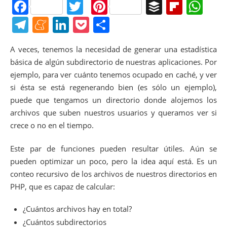
F
T
Pi
B
Fl
W
a
w
nt
uf
ip
h
T
M
Li
P
C
c
itt
er
f
b
at
el
e
n
o
o
A veces, tenemos la necesidad de generar una estadística
e
er
e
er
o
s
e
n
k
ck
m
básica de algún subdirectorio de nuestras aplicaciones. Por
b
st
ar
A
gr
e
e
et
p
ejemplo, para ver cuánto tenemos ocupado en caché, y ver
o
d
p
a
a
dI
ar
si ésta se está regenerando bien (es sólo un ejemplo),
o
p
puede que tengamos un directorio donde alojemos los
m
m
n
tir
archivos que suben nuestros usuarios y queramos ver si
k
e
crece o no en el tiempo.
Este par de funciones pueden resultar útiles. Aún se
pueden optimizar un poco, pero la idea aquí está. Es un
conteo recursivo de los archivos de nuestros directorios en
PHP, que es capaz de calcular:
¿Cuántos archivos hay en total?
¿Cuántos subdirectorios