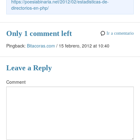
k
https://poesiabinaria.net/2012/02/estadisticas-de-
e
directorios-en-php/
Only 1 comment left
Ir a comentario
Pingback:
Bitacoras.com
/
15 febrero, 2012 at 10:40
Leave a Reply
Comment