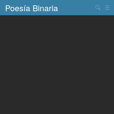
Poesía Binaria
Buscar
Información
Documentos
Entretenimiento
Contacto