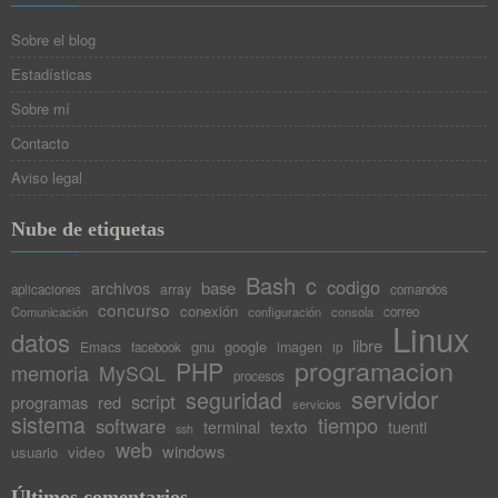
Sobre el blog
Estadísticas
Sobre mí
Contacto
Aviso legal
Nube de etiquetas
Bash
c
codigo
base
archivos
array
aplicaciones
comandos
concurso
conexión
Comunicación
configuración
consola
correo
Linux
datos
libre
gnu
google
Emacs
imagen
facebook
ip
programacion
PHP
memoria
MySQL
procesos
servidor
seguridad
script
programas
red
servicios
sistema
tiempo
software
texto
tuenti
terminal
ssh
web
windows
video
usuario
Últimos comentarios