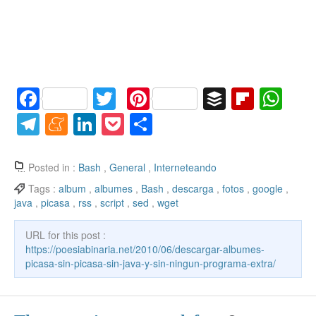
F
T
Pi
B
Fl
W
a
w
nt
uf
ip
h
T
M
Li
P
C
c
itt
er
f
b
at
el
e
n
o
o
e
er
e
er
o
s
e
n
k
ck
m
Posted in :
Bash
,
General
,
Interneteando
b
st
ar
A
gr
e
e
et
p
Tags :
album
,
albumes
,
Bash
,
descarga
,
fotos
,
google
,
java
,
picasa
,
rss
,
script
,
sed
,
wget
o
d
p
a
a
dI
ar
o
p
m
m
n
tir
URL for this post :
k
https://poesiabinaria.net/2010/06/descargar-albumes-
e
picasa-sin-picasa-sin-java-y-sin-ningun-programa-extra/