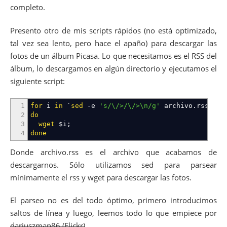
completo.
Presento otro de mis scripts rápidos (no está optimizado,
tal vez sea lento, pero hace el apaño) para descargar las
fotos de un álbum Picasa. Lo que necesitamos es el RSS del
álbum, lo descargamos en algún directorio y ejecutamos el
siguiente script:
1
for
i
in
`
sed
-e
's/\/>/\/>\n/g'
archivo.rss
|
s
2
do
3
wget
$i
;
4
done
Donde archivo.rss es el archivo que acabamos de
descargarnos. Sólo utilizamos sed para parsear
mínimamente el rss y wget para descargar las fotos.
El parseo no es del todo óptimo, primero introducimos
saltos de línea y luego, leemos todo lo que empiece por
dariuszman86 (Flickr)