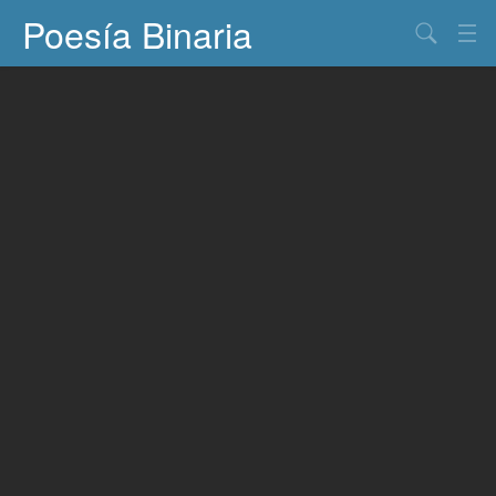
Poesía Binaria
Buscar
Información
Documentos
Entretenimiento
Contacto