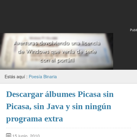
Publi
Estás aquí :
Poesía Binaria
Descargar álbumes Picasa sin
Picasa, sin Java y sin ningún
programa extra
15 junio, 2010