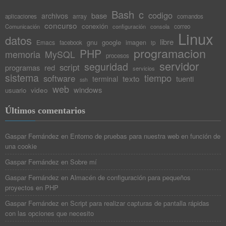
Bash
c
codigo
base
archivos
array
aplicaciones
comandos
concurso
conexión
Comunicación
configuración
consola
correo
Linux
datos
libre
gnu
google
Emacs
imagen
facebook
ip
programacion
PHP
memoria
MySQL
procesos
servidor
seguridad
script
programas
red
servicios
sistema
tiempo
software
texto
tuenti
terminal
ssh
web
windows
video
usuario
Últimos comentarios
Gaspar Fernández
en
Entorno de pruebas para nuestra web en función de
una cookie
Gaspar Fernández
en
Sobre mí
Gaspar Fernández
en
Almacén de configuración para pequeños
proyectos en PHP
Gaspar Fernández
en
Script para realizar capturas de pantalla rápidas
con las opciones que necesito