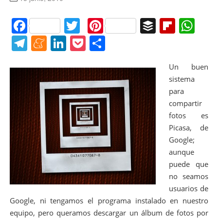
F
T
Pi
B
Fl
W
a
w
nt
uf
ip
h
T
M
Li
P
C
c
itt
er
f
b
at
el
e
n
o
o
e
er
e
er
Un buen
o
s
e
n
k
ck
m
sistema
b
st
ar
A
gr
e
e
et
p
para
o
d
p
a
a
dI
ar
compartir
o
p
m
m
n
tir
fotos es
Picasa, de
k
e
Google;
aunque
puede que
no seamos
usuarios de
Google, ni tengamos el programa instalado en nuestro
equipo, pero queramos descargar un álbum de fotos por