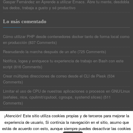
Gaspar Fernández
en
Aprende a utilizar Emacs. Abre tu mente, desdobla
tus dedos, trabaja a gusto y sé productivo
Lo más comentado
Cómo utilizar PHP desde contenedores docker tanto de forma local como
en producción
(
837 Comments
)
Reanudando la marcha después de un año
(
725 Comments
)
Notifica, logea y enriquece tu experiencia de trabajo en Bash con este
script
(
616 Comments
)
Crear múltiples direcciones de correo desde el CLI de Plesk
(
534
Comments
)
Limitar el uso de CPU de nuestras aplicaciones o procesos en GNU/Linux
(señales, nice, cpulimit/cputool, cgroups, systemd slices)
(
511
Comments
)
¡Atención! Este sitio utiliza cookies propias y de terceros para mejorar la
experiencia de usuario, Si continúa la navegación en el sitio, asumo que
©
Poesía Binaria
All Rights Reserved. Theme zAlive by
zenoven
.
estás de acuerdo con esto, aunque siempre puedes desactivar las cookies