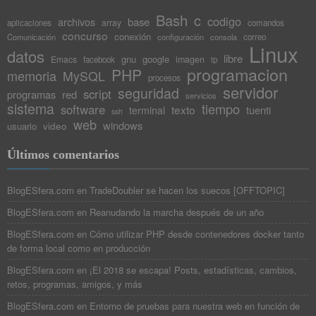
Bash
c
codigo
base
archivos
array
aplicaciones
comandos
concurso
conexión
Comunicación
configuración
consola
correo
Linux
datos
libre
gnu
google
Emacs
imagen
facebook
ip
programacion
PHP
memoria
MySQL
procesos
servidor
seguridad
script
programas
red
servicios
sistema
tiempo
software
texto
tuenti
terminal
ssh
web
windows
video
usuario
Últimos comentarios
BlogESfera.com
en
TradeDoubler se hacen los suecos [OFFTOPIC]
BlogESfera.com
en
Reanudando la marcha después de un año
BlogESfera.com
en
Cómo utilizar PHP desde contenedores docker tanto
de forma local como en producción
BlogESfera.com
en
¡El 2018 se escapa! Posts, estadísticas, cambios,
retos, programas, amigos, y más
BlogESfera.com
en
Entorno de pruebas para nuestra web en función de