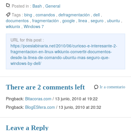
e
er
e
er
o
s
e
n
k
ck
m
Posted in :
Bash
,
General
b
st
ar
A
gr
e
e
et
p
Tags :
bing
,
comandos
,
defragmentación
,
dell
,
documentos
,
fragmentación
,
google
,
linea
,
seguro
,
ubuntu
,
o
d
p
a
a
dI
ar
wikiunix
,
Windows 7
o
p
m
m
n
tir
k
URL for this post :
e
https://poesiabinaria.net/2010/06/curioso-e-interesante-2-
fragmentacion-en-linux-wikiunix-convertir-documentos-
desde-la-linea-de-comando-ubuntu-mas-seguro-que-
windows-by-dell/
There are 2 comments left
Ir a comentario
Pingback:
Bitacoras.com
/
13 junio, 2010 at 19:22
Pingback:
BlogESfera.com
/
13 junio, 2010 at 20:32
Leave a Reply