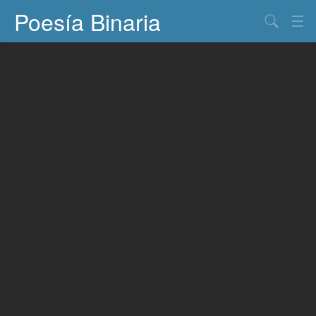
Poesía Binaria
Buscar
Información
Documentos
Entretenimiento
Contacto