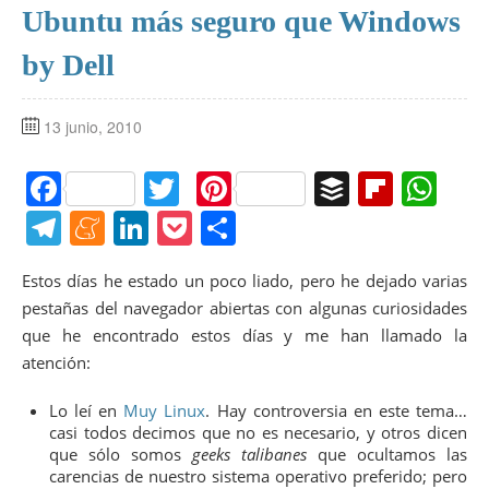
Ubuntu más seguro que Windows
by Dell
13 junio, 2010
F
T
Pi
B
Fl
W
a
w
nt
uf
ip
h
T
M
Li
P
C
c
itt
er
f
b
at
el
e
n
o
o
Estos días he estado un poco liado, pero he dejado varias
e
er
e
er
o
s
e
n
k
ck
m
pestañas del navegador abiertas con algunas curiosidades
b
st
ar
A
gr
e
e
et
p
que he encontrado estos días y me han llamado la
o
d
p
a
a
dI
ar
atención:
o
p
m
m
n
tir
Lo leí en
Muy Linux
. Hay controversia en este tema…
k
e
casi todos decimos que no es necesario, y otros dicen
que sólo somos
geeks talibanes
que ocultamos las
carencias de nuestro sistema operativo preferido; pero