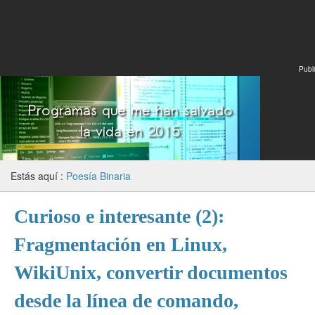
Publi
Estás aquí :
Poesía Binaria
Curioso e interesante (2):
Fragmentación en Linux,
WikiUnix, convertir documentos
desde la línea de comando,