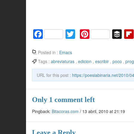
F
T
Pi
B
a
w
nt
uf
c
itt
er
f
Posted in :
Emacs
e
er
e
er
Tags :
abreviaturas
,
edicion
,
escribir
,
poco
,
pro
b
st
URL for this post :
https://poesiabinaria.net/2010/
o
o
k
Only 1 comment left
Pingback:
Bitacoras.com
/
13 abril, 2010 at 21:19
Leave a Reply