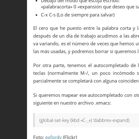
Debajo del modo que escoja escribo:
«palabracorta» 0 «expansión que deseo que sa
C-x C-s (Lo de siempre para salvar)
El cero que he puesto entre la palabra corta y 
después de un día de trabajo acudimos a las abr
va variando, es el número de veces que hemos uti
las más usadas, y podremos borrar si queremos l
Por otra parte, tenemos el autocompletado de 
teclas (normalmente M-/, un poco incómodo so
parcialmente se completará con alguna coincidenci
Si queremos mapear ese autocompletado con otra
siguiente en nuestro archivo .emacs:
(global-set-key (kbd «C-_») ‘dabbrev-expand)
Foto:
exfordy
(Flickr)