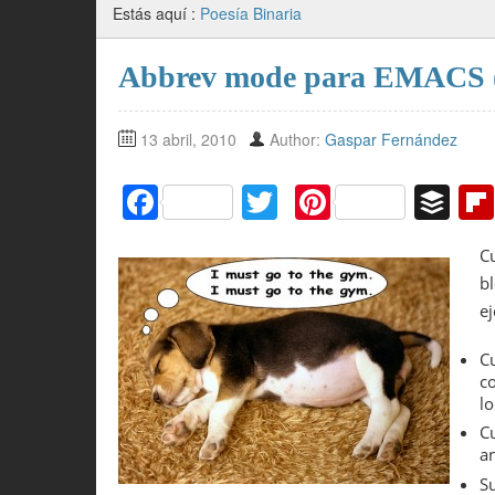
Estás aquí :
Poesía Binaria
Abbrev mode para EMACS (ut
13 abril, 2010
Author:
Gaspar Fernández
F
T
Pi
B
a
w
nt
uf
C
c
itt
er
f
b
e
er
e
er
e
b
st
C
o
c
o
l
C
k
a
S