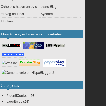
Ocho bits hacen un byte
Jvare Blog
El Blog de Liher
Sysadmit
Thinkeando
Directorios, enlaces y comunidades
Categorías
#tuentiContest
(26)
algoritmos
(24)