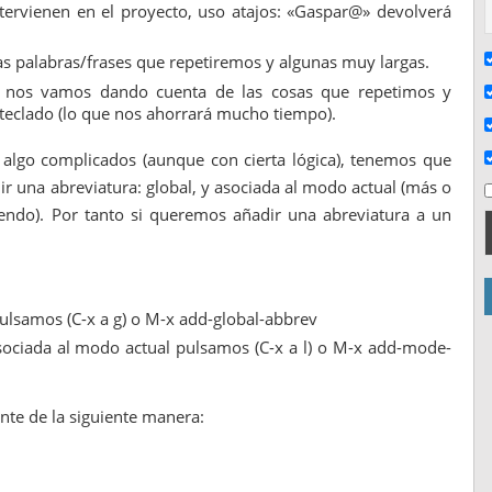
ntervienen en el proyecto, uso atajos: «Gaspar@» devolverá
 palabras/frases que repetiremos y algunas muy largas.
 nos vamos dando cuenta de las cosas que repetimos y
eclado (lo que nos ahorrará mucho tiempo).
algo complicados (aunque con cierta lógica), tenemos que
 una abreviatura: global, y asociada al modo actual (más o
endo). Por tanto si queremos añadir una abreviatura a un
ulsamos (C-x a g) o M-x add-global-abbrev
sociada al modo actual pulsamos (C-x a l) o M-x add-mode-
nte de la siguiente manera: