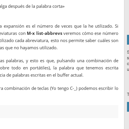
lga después de la palabra corta»
la expansión es el número de veces que la he utilizado. Si
eviaturas con
M-x list-abbrevs
veremos cómo ese número
lizado cada abreviatura, esto nos permite saber cuáles son
as que no hayamos utilizado.
S
s
las palabras, y esto es que, pulsando una combinación de
c
bre todo en portátiles), la palabra que tenemos escrita
u
a de palabras escritas en el buffer actual.
 combinación de teclas (Yo tengo C-_) podemos escribir lo
T