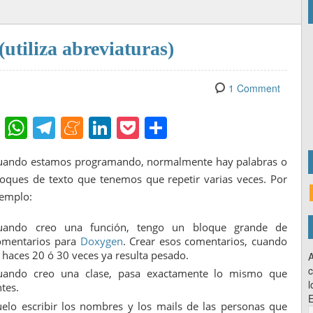
iliza abreviaturas)
1 Comment
Fl
W
T
M
Li
P
C
ip
h
el
e
n
o
o
uando estamos programando, normalmente hay palabras o
b
at
e
n
k
ck
m
loques de texto que tenemos que repetir varias veces. Por
o
s
gr
e
e
et
p
jemplo:
ar
A
a
a
dI
ar
uando creo una función, tengo un bloque grande de
d
p
m
m
n
tir
omentarios para
Doxygen
. Crear esos comentarios, cuando
p
e
o haces 20 ó 30 veces ya resulta pesado.
A
c
uando creo una clase, pasa exactamente lo mismo que
l
ntes.
E
uelo escribir los nombres y los mails de las personas que