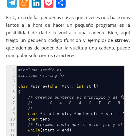
a
w
nt
uf
ip
h
T
M
Li
P
C
c
itt
er
f
b
at
el
e
n
o
o
En C, una de las pequeñas cosas que a veces nos hace más
e
er
e
er
o
s
e
n
k
ck
m
lentos a la hora de hacer un pequeño programa es la
b
st
ar
A
gr
e
e
et
p
posibilidad de darle la vuelta a una cadena. Bien, aquí
o
d
p
a
a
dI
ar
traigo un pequeño código (función y ejemplo) de
strrev
,
o
p
que además de poder dar la vuelta a una cadena, puede
m
m
n
tir
manipular sólo ciertos caracteres:
k
e
1
#include <stdio.h>
2
#include <string.h>
3
4
char
*
strrev
(
char
*
str
,
int
strl
)
5
{
6
/* Creamos punteros al principio y al final 
7
/* C A R A C T E R 5 \0
8
/* | | *
9
char
*
start
=
str
,
*
end
=
str
+
strl
-
1
;
10
char
temp
;
11
/* Iteramos hasta que el principio y el fin 
12
while
(
start
<
end
)
13
{