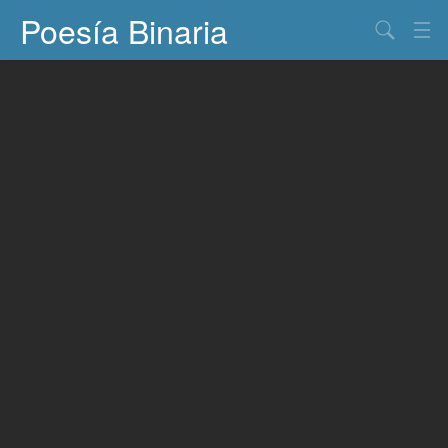
Poesía Binaria
Buscar
Información
Documentos
Entretenimiento
Contacto