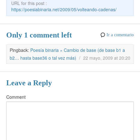
a
a
dI
ar
URL for this post :
o
p
m
m
n
tir
https://poesiabinaria.net/2009/05/volteando-cadenas/
k
e
Only 1 comment left
Ir a comentario
Pingback:
Poesía binaria » Cambio de base (de base b1 a
b2… hasta base36 o tal vez más)
/
22 mayo, 2009 at 20:20
Leave a Reply
Comment