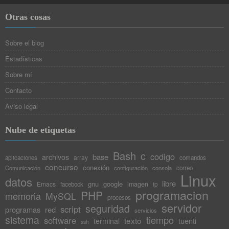
Otras cosas
Sobre el blog
Estadísticas
Sobre mí
Contacto
Aviso legal
Nube de etiquetas
Bash
c
codigo
base
archivos
array
aplicaciones
comandos
concurso
conexión
Comunicación
configuración
consola
correo
Linux
datos
libre
gnu
google
Emacs
imagen
facebook
ip
programacion
PHP
memoria
MySQL
procesos
servidor
seguridad
script
programas
red
servicios
sistema
tiempo
software
texto
tuenti
terminal
ssh