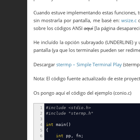
Cuando estuve implementando estas funciones, tu
sin mostrarla por pantalla, me basé en:
wsize.c
d
sobre los códigos ANSI
aquí
[la página desapareció
He incluído la opción subrayado (UNDERLINE) y u
pantalla (ya que los terminales pueden ser redim
Descargar
stermp – Simple Terminal Play
(stermp.
Nota: El código fuente actualizado de este proyec
Os pongo aquí el código del ejemplo (conio.c)
1
#include <stdio.h>
2
#include "stermp.h"
3
4
int
main
(
)
5
{
6
int
pp
,
fn
;