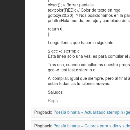
clrscr(); // Borrar pantalla
textcolor(RED); // Color de texto en rojo
gotoxy(20,20); // Nos posicionamos en la pan
printf(«Hola mundo, en rojo y cambiado de si
return 0;
}
Luego tienes que hacer lo siguiente:
$ gcc -c stermp.c
Esta línea sólo una vez, es para compilar el
Tras eso, cuando compilemos nuestro prog
gcc -o test test.c stermp.o
Al compilar, igual que siempre, pero al fina
están todas las funciones nuevas.
Saludos
Reply
Pingback:
Poesía binaria » Actualizado stermp.h (get
Pingback:
Poesía binaria » Colores para stdin y std