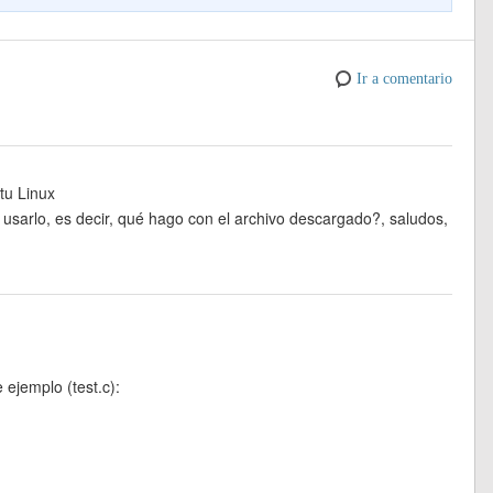
p
e
Ir a comentario
u Linux
usarlo, es decir, qué hago con el archivo descargado?, saludos,
ejemplo (test.c):