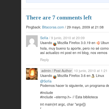
o
k
There are 7 comments left
Pingback:
Bitacoras.com
/
29 mayo, 2009 at 21:08
Sofía
/
9 junio, 2010 at 20:09
Usando
Mozilla Firefox 3.0.19 en
Ubunt
hola, muy bueno tu aporte, pero no sé como 
así actualizo mi post en mi blog, nos vemos
Reply
admin
/ Post Author
10 junio, 2010 at 1:21
Usando
Mozilla Firefox 3.6 en
Linux
@Sofía
Podemos hacer lo siguiente, un programa de 
#include
#include «stermp.h» // Esta biblioteca
int main(int argc, char *argv[])
{