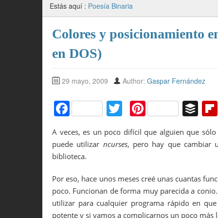
Estás aquí :
Poesía Binaria
Colores y posicionamiento e
en DOS)
29 mayo, 2009
Author:
Gaspar Fernández
F
T
Pi
B
a
w
nt
uf
A veces, es un poco difícil que alguien que sól
c
itt
er
f
puede utilizar
ncurses
, pero hay que cambiar u
e
er
e
er
biblioteca.
b
st
Por eso, hace unos meses creé unas cuantas funci
o
poco. Funcionan de forma muy parecida a conio.h
o
utilizar para cualquier programa rápido en que
k
potente y si vamos a complicarnos un poco más la