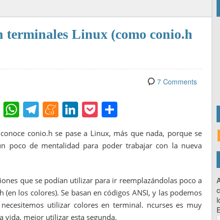
n terminales Linux (como conio.h
7 Comments
Fl
W
T
M
Li
P
C
ip
h
el
e
n
o
o
o conoce conio.h se pase a Linux, más que nada, porque se
b
at
e
n
k
ck
m
n poco de mentalidad para poder trabajar con la nueva
o
s
gr
e
e
et
p
ar
A
a
a
dI
ar
ones que se podían utilizar para ir reemplazándolas poco a
A
d
p
m
m
n
tir
c
 (en los colores). Se basan en códigos ANSI, y las podemos
p
e
l
 necesitemos utilizar colores en terminal. ncurses es muy
E
 vida, mejor utilizar esta segunda.