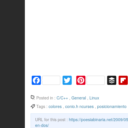
F
T
Pi
B
a
w
nt
uf
c
itt
er
f
Posted in :
C/C++
,
General
,
Linux
e
er
e
er
Tags :
colores
,
conio.h ncurses
,
posicionamiento
b
st
URL for this post :
https://poesiabinaria.net/2009/
o
en-dos/