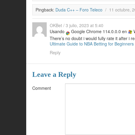
Pingback:
Duda C++ – Foro Teleco
/
11 octubre, 2
OKBet
/
3 julio, 2023 at 5:40
Usando
Google Chrome 114.0.0.0 en
W
There’s no doubt i would fully rate it after i r
Ultimate Guide to NBA Betting for Beginners
Reply
Leave a Reply
Comment