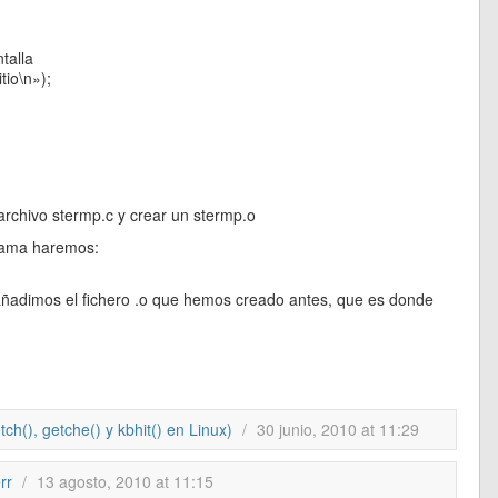
talla
tio\n»);
 archivo stermp.c y crear un stermp.o
rama haremos:
l añadimos el fichero .o que hemos creado antes, que es donde
ch(), getche() y kbhit() en Linux)
/
30 junio, 2010 at 11:29
err
/
13 agosto, 2010 at 11:15