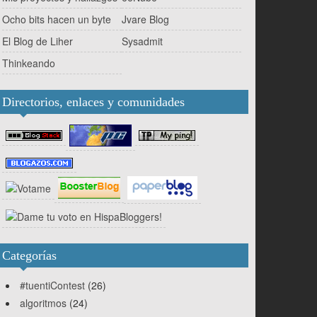
Ocho bits hacen un byte
Jvare Blog
El Blog de Liher
Sysadmit
Thinkeando
Directorios, enlaces y comunidades
Categorías
#tuentiContest
(26)
algoritmos
(24)