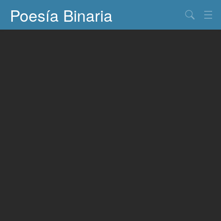
Poesía Binaria
Buscar
Información
Documentos
Entretenimiento
Contacto