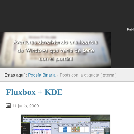
Publi
Estás aquí :
Poesía Binaria
/
Posts con la etiqueta [
xterm
]
Fluxbox + KDE
11 junio, 2009