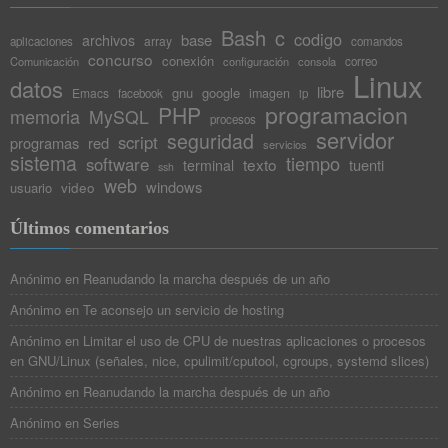
Bash
c
codigo
base
archivos
array
aplicaciones
comandos
concurso
conexión
Comunicación
configuración
consola
correo
Linux
datos
libre
gnu
google
Emacs
imagen
facebook
ip
programacion
PHP
memoria
MySQL
procesos
servidor
seguridad
script
programas
red
servicios
sistema
tiempo
software
texto
tuenti
terminal
ssh
web
windows
video
usuario
Últimos comentarios
Anónimo
en
Reanudando la marcha después de un año
Anónimo
en
Te aconsejo un servicio de hosting
Anónimo
en
Limitar el uso de CPU de nuestras aplicaciones o procesos
en GNU/Linux (señales, nice, cpulimit/cputool, cgroups, systemd slices)
Anónimo
en
Reanudando la marcha después de un año
Anónimo
en
Series