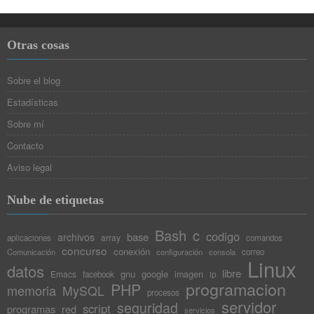
Otras cosas
Sobre el blog
Estadísticas
Sobre mí
Contacto
Aviso legal
Nube de etiquetas
Bash
c
codigo
base
archivos
array
aplicaciones
comandos
concurso
conexión
Comunicación
configuración
consola
correo
Linux
datos
libre
gnu
google
Emacs
imagen
facebook
ip
programacion
PHP
memoria
MySQL
procesos
servidor
seguridad
script
programas
red
servicios