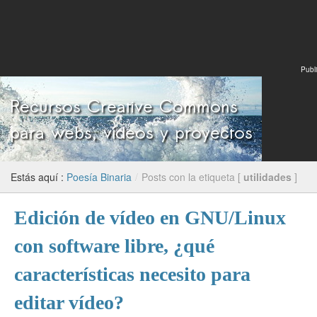
Publi
Estás aquí :
Poesía Binaria
/
Posts con la etiqueta [
utilidades
]
Edición de vídeo en GNU/Linux
con software libre, ¿qué
características necesito para
editar vídeo?