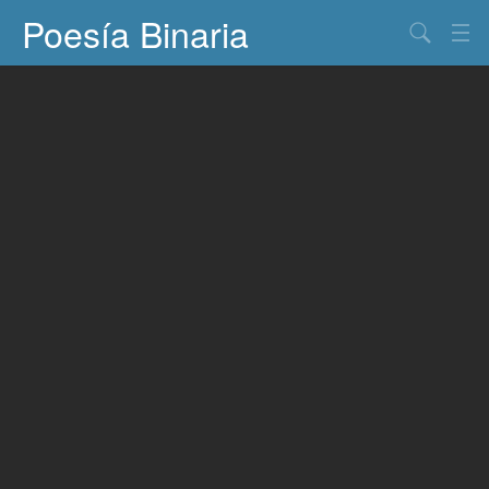
Poesía Binaria
Buscar
Información
Documentos
Entretenimiento
Contacto