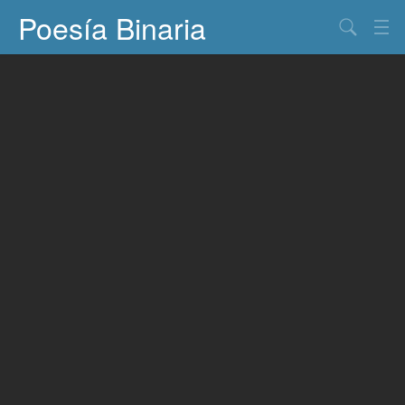
Poesía Binaria
Buscar
Información
Documentos
Entretenimiento
Contacto