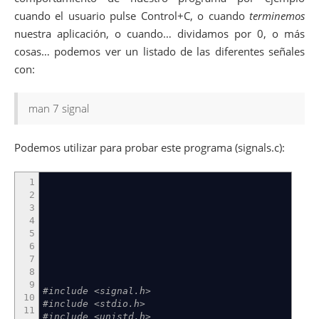
cuando el usuario pulse Control+C, o cuando
terminemos
nuestra aplicación, o cuando… dividamos por 0, o más
cosas… podemos ver un listado de las diferentes señales
con:
man 7 signal
Podemos utilizar para probar este programa (signals.c):
1
2
3
4
5
6
7
8
9
#include <signal.h>
10
#include <stdio.h>
11
#include <unistd.h>