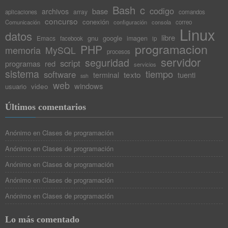
37
Bash
c
{
codigo
base
archivos
array
aplicaciones
comandos
38
printf
(
"Salgo porque "
)
;
concurso
conexión
Comunicación
configuración
consola
correo
39
switch
(
recib
)
Linux
40
datos
{
libre
gnu
google
Emacs
imagen
facebook
ip
41
programacion
case
SIGINT
:
printf
(
"has pulsado Control
PHP
memoria
MySQL
42
procesos
servidor
43
seguridad
script
programas
red
servicios
44
sistema
tiempo
software
texto
tuenti
terminal
ssh
45
web
windows
video
usuario
46
47
48
Últimos comentarios
49
50
Anónimo
en
Clases de programación
…
Leer artículo completo
Anónimo
en
Clases de programación
Anónimo
en
Clases de programación
Anónimo
en
Clases de programación
Anónimo
en
Clases de programación
Lo más comentado