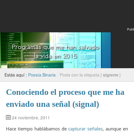
Publi
Estás aquí :
Poesía Binaria
/
Posts con la etiqueta [
sigterm
]
Conociendo el proceso que me ha
enviado una señal (signal)
24 noviembre, 2011
Hace tiempo hablábamos de
capturar señales
, aunque en