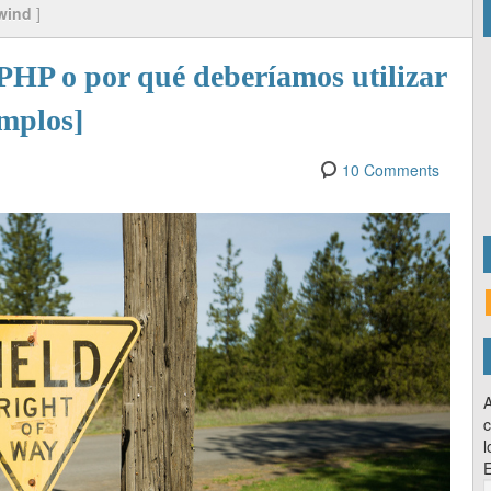
wind
]
 PHP o por qué deberíamos utilizar
emplos]
10 Comments
A
c
l
E