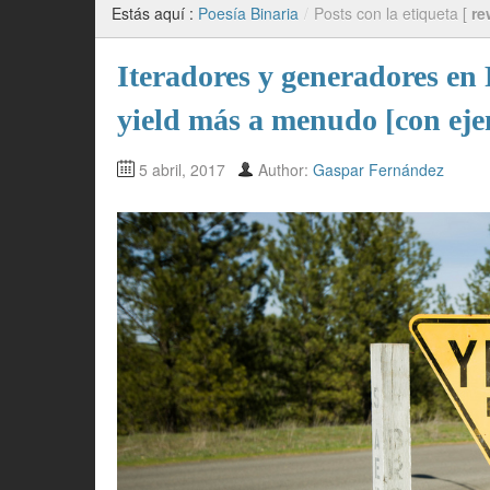
Estás aquí :
Poesía Binaria
/
Posts con la etiqueta [
re
Iteradores y generadores en
yield más a menudo [con ej
5 abril, 2017
Author:
Gaspar Fernández