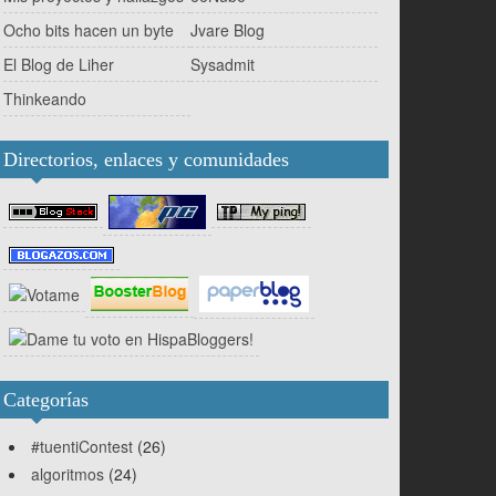
Ocho bits hacen un byte
Jvare Blog
El Blog de Liher
Sysadmit
Thinkeando
Directorios, enlaces y comunidades
Categorías
#tuentiContest
(26)
algoritmos
(24)