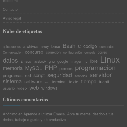
Sobre mí
Contacto
Aviso legal
Nube de etiquetas
Bash
c
codigo
base
archivos
array
aplicaciones
comandos
concurso
conexión
Comunicación
configuración
consola
correo
Linux
datos
libre
gnu
google
Emacs
imagen
facebook
ip
programacion
PHP
memoria
MySQL
procesos
servidor
seguridad
script
programas
red
servicios
sistema
tiempo
software
texto
tuenti
terminal
ssh
web
windows
video
usuario
Últimos comentarios
Anónimo
en
Aprende a utilizar Emacs. Abre tu mente, desdobla tus
dedos, trabaja a gusto y sé productivo