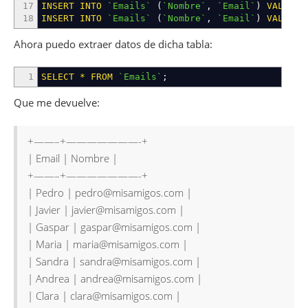
17
INSERT
INTO
`Emails`
(
`Nombre`
,
`Email`
)
VALUES
18
INSERT
INTO
`Emails`
(
`Nombre`
,
`Email`
)
VALUES
Ahora puedo extraer datos de dicha tabla:
1
SELECT
*
FROM
`Emails`
;
Que me devuelve:
+——–+———————-+
| Email | Nombre |
+——–+———————-+
| Pedro | pedro@misamigos.com |
| Javier | javier@misamigos.com |
| Gaspar | gaspar@misamigos.com |
| Maria | maria@misamigos.com |
| Sandra | sandra@misamigos.com |
| Andrea | andrea@misamigos.com |
| Clara | clara@misamigos.com |