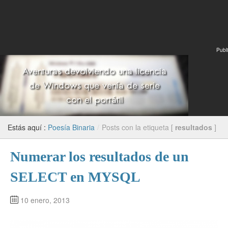
Publi
Estás aquí :
Poesía Binaria
/
Posts con la etiqueta [
resultados
]
Numerar los resultados de un
SELECT en MYSQL
10 enero, 2013