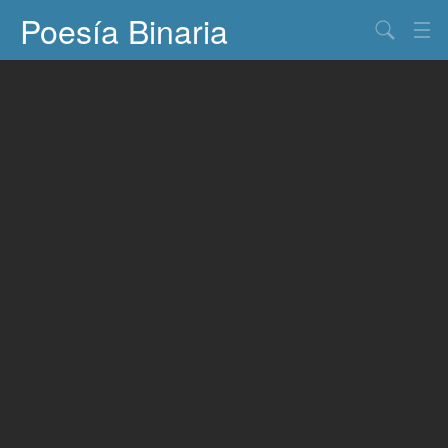
Poesía Binaria
Buscar
Información
Documentos
Entretenimiento
Contacto