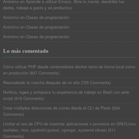
Anónimo
en
Aprende a utilizar Emacs. Abre tu mente, desdobla tus
dedos, trabaja a gusto y sé productivo
Anónimo
en
Clases de programación
Anónimo
en
Clases de programación
Anónimo
en
Clases de programación
Lo más comentado
Cómo utilizar PHP desde contenedores docker tanto de forma local como
en producción
(
837 Comments
)
Reanudando la marcha después de un año
(
725 Comments
)
Notifica, logea y enriquece tu experiencia de trabajo en Bash con este
script
(
616 Comments
)
Crear múltiples direcciones de correo desde el CLI de Plesk
(
534
Comments
)
Limitar el uso de CPU de nuestras aplicaciones o procesos en GNU/Linux
(señales, nice, cpulimit/cputool, cgroups, systemd slices)
(
511
Comments
)