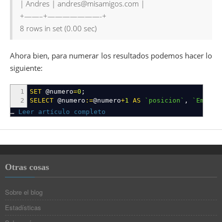
| Andres | andres@misamigos.com |
+——–+———————-+
8 rows in set (0.00 sec)
Ahora bien, para numerar los resultados podemos hacer lo
siguiente:
1
SET
@numero
=
0
;
2
SELECT
@numero
:=
@numero
+
1
AS
`posicion`
,
`Emails
…
Leer artículo completo
Otras cosas
Sobre el blog
Estadísticas