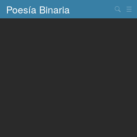
Poesía Binaria
Buscar
Información
Documentos
Entretenimiento
Contacto