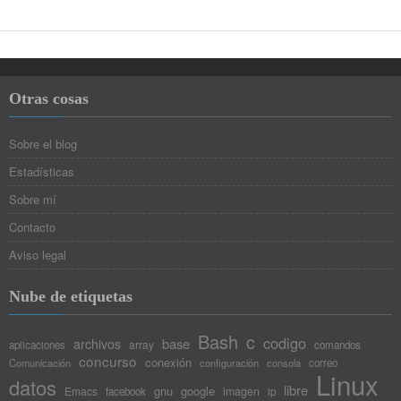
Otras cosas
Sobre el blog
Estadísticas
Sobre mí
Contacto
Aviso legal
Nube de etiquetas
Bash
c
codigo
base
archivos
array
aplicaciones
comandos
concurso
conexión
Comunicación
configuración
consola
correo
Linux
datos
libre
gnu
google
Emacs
imagen
facebook
ip