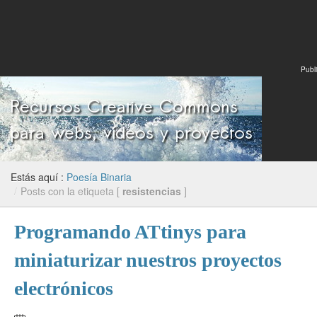
Publi
Estás aquí :
Poesía Binaria
/
Posts con la etiqueta [
resistencias
]
Programando ATtinys para
miniaturizar nuestros proyectos
electrónicos