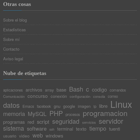
Otras cosas
Sobre el blog
Estadísticas
Sobre mí
Contacto
Aviso legal
Nube de etiquetas
Bash
c
codigo
base
archivos
array
aplicaciones
comandos
concurso
conexión
Comunicación
configuración
consola
correo
Linux
datos
libre
gnu
google
Emacs
imagen
facebook
ip
programacion
PHP
memoria
MySQL
procesos
servidor
seguridad
script
programas
red
servicios
sistema
tiempo
software
texto
tuenti
terminal
ssh
web
windows
video
usuario