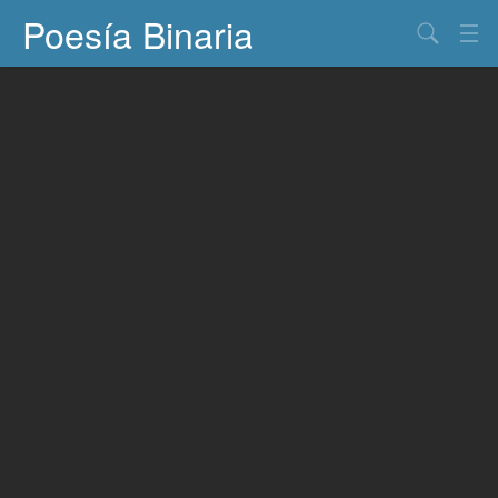
Poesía Binaria
Buscar
Información
Documentos
Entretenimiento
Contacto