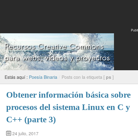
Publi
Estás aquí :
Poesía Binaria
/
Posts con la etiqueta [
ps
]
Obtener información básica sobre
procesos del sistema Linux en C y
C++ (parte 3)
24 julio, 2017