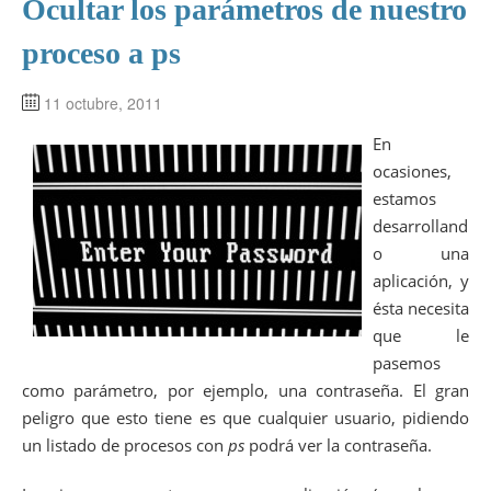
Ocultar los parámetros de nuestro
proceso a ps
11 octubre, 2011
En
ocasiones,
estamos
desarrolland
o una
aplicación, y
ésta necesita
que le
pasemos
como parámetro, por ejemplo, una contraseña. El gran
peligro que esto tiene es que cualquier usuario, pidiendo
un listado de procesos con
ps
podrá ver la contraseña.