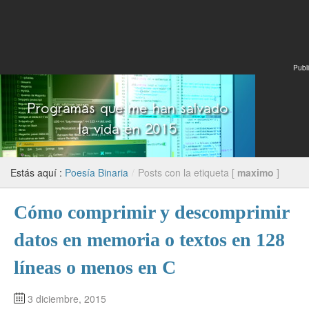
Publi
Estás aquí :
Poesía Binaria
/
Posts con la etiqueta [
maximo
]
Cómo comprimir y descomprimir
datos en memoria o textos en 128
líneas o menos en C
3 diciembre, 2015