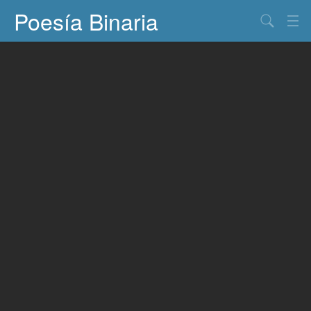
Poesía Binaria
Buscar
Información
Documentos
Entretenimiento
Contacto