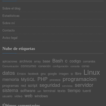
Sobre el blog
Estadísticas
Sobre mí
Contacto
Aviso legal
Nube de etiquetas
Bash
c
codigo
base
archivos
array
aplicaciones
comandos
concurso
conexión
Comunicación
configuración
consola
correo
Linux
datos
libre
gnu
google
Emacs
imagen
facebook
ip
programacion
PHP
memoria
MySQL
procesos
servidor
seguridad
script
programas
red
servicios
sistema
tiempo
software
texto
tuenti
terminal
ssh
web
windows
video
usuario
Últimos comentarios