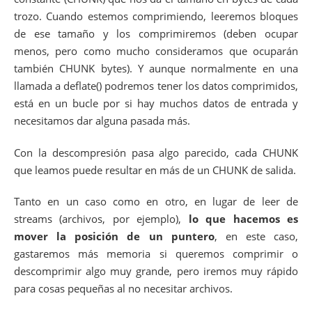
24
* Compress source data from memory to memory.
trozo. Cuando estemos comprimiendo, leeremos bloques
25
*
26
* @param source Source data
de ese tamaño y los comprimiremos (deben ocupar
27
* @param source_size Size of source data (if co
menos, pero como mucho consideramos que ocuparán
28
* @param dest Where to store compressed data
29
* @param destination_size Max. size of compress
también CHUNK bytes). Y aunque normalmente en una
30
* @param level Compession level
llamada a deflate() podremos tener los datos comprimidos,
31
*
está en un bucle por si hay muchos datos de entrada y
32
* @return If <0, error, Z_MEM_ERROR if could no
33
* Z_VERSION_ERROR if version of zl
necesitamos dar alguna pasada más.
34
* Z_STREAM_ERROR if invalid compre
35
* ERR_UNDERSIZED if dest is not big
Con la descompresión pasa algo parecido, cada CHUNK
36
* ERR_DEFLATE_PARTIAL if there was 
37
* and it was not ful
que leamos puede resultar en más de un CHUNK de salida.
38
* ERR_DEFLATE_PARTIAL_STREAM there w
39
* stream does not
Tanto en un caso como en otro, en lugar de leer de
40
* If >0, size of compressed data
41
*/
streams (archivos, por ejemplo),
lo que hacemos es
42
int
dodeflate
(
char
*
source
,
size_t
source_size
,
mover la posición de un puntero
, en este caso,
43
{
gastaremos más memoria si queremos comprimir o
44
int
ret
,
flush
;
45
size_t
have
;
descomprimir algo muy grande, pero iremos muy rápido
46
z_stream strm
;
para cosas pequeñas al no necesitar archivos.
47
unsigned
char
*
in
=
source
;
48
unsigned
char
*
out
=
dest
;