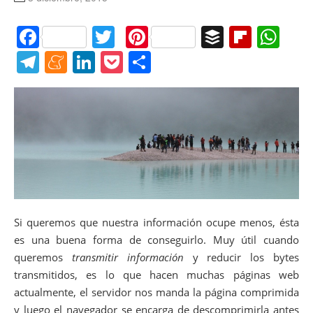
F
T
Pi
B
Fl
W
a
w
nt
uf
ip
h
T
M
Li
P
C
c
itt
er
f
b
at
el
e
n
o
o
e
er
e
er
o
s
e
n
k
ck
m
b
st
ar
A
gr
e
e
et
p
o
d
p
a
a
dI
ar
o
p
m
m
n
tir
k
e
Si queremos que nuestra información ocupe menos, ésta
es una buena forma de conseguirlo. Muy útil cuando
queremos
transmitir información
y reducir los bytes
transmitidos, es lo que hacen muchas páginas web
actualmente, el servidor nos manda la página comprimida
y luego el navegador se encarga de descomprimirla antes