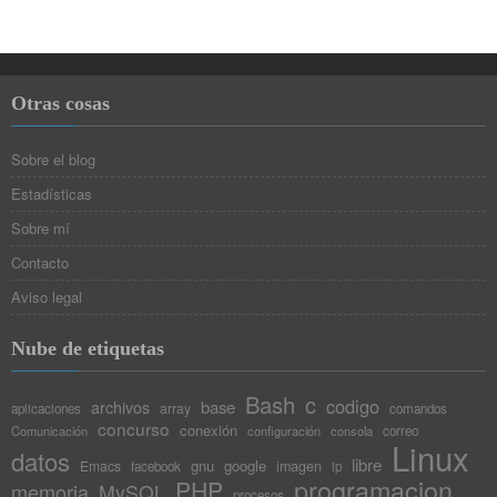
Otras cosas
Sobre el blog
Estadísticas
Sobre mí
Contacto
Aviso legal
Nube de etiquetas
Bash
c
codigo
base
archivos
array
aplicaciones
comandos
concurso
conexión
Comunicación
configuración
consola
correo
Linux
datos
libre
gnu
google
Emacs
imagen
facebook
ip
programacion
PHP
memoria
MySQL
procesos