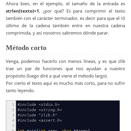
49
size_t
original_dest_size
=
destination_size
;
Ahora bien, en el ejemplo, el tamaño de la entrada es
50
strlen(texto)+1
, ¿por qué? Es para comprimir el texto
51
/* Initialize deflate */
52
strm.
zalloc
=
Z_NULL
;
también con el carácter terminador, es decir para que el \0
53
strm.
zfree
=
Z_NULL
;
último de la cadena también entre en nuestra cadena
54
strm.
opaque
=
Z_NULL
;
comprimida, y así nosotros sabremos dónde parar.
55
ret
=
deflateInit
(
&
strm
,
level
)
;
56
if
(
ret
!=
Z_OK
)
57
return
ret
;
Método corto
58
59
/* compress !! */
60
do
Venga, podemos hacerlo con menos líneas, y es que zlib
61
{
trae un par de funciones que nos ayudan a nuestro
62
if
(
source_size
>
CHUNK
)
63
{
propósito (luego diré a qué viene el método largo).
64
strm.
avail_in
=
CHUNK
;
Por cierto el texto aquí es mucho más corto, para no sufrir
65
source_size
-=
CHUNK
;
tanto leyendo.
66
}
67
else
68
{
1
#include <stdio.h>
69
strm.
avail_in
=
source_size
;
2
#include <string.h>
70
source_size
=
0
;
3
#include "zlib.h"
71
}
4
#include <assert.h>
72
flush
=
(
source_size
==
0
)
?
Z_FINISH
:
Z_N
5
73
strm.
next_in
=
in
;
6
int
main
(
int
argc
,
char
**
argv
)