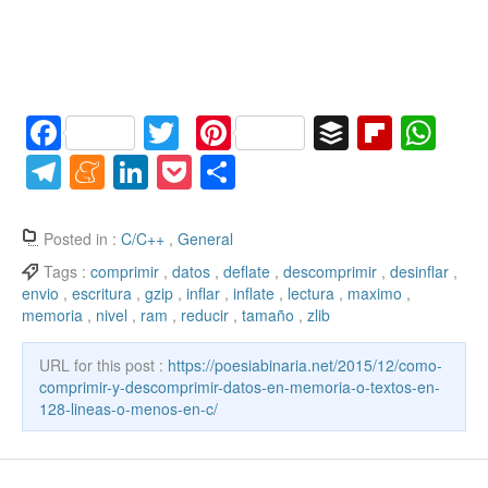
F
T
Pi
B
Fl
W
a
w
nt
uf
ip
h
T
M
Li
P
C
c
itt
er
f
b
at
el
e
n
o
o
e
er
e
er
o
s
e
n
k
ck
m
Posted in :
C/C++
,
General
b
st
ar
A
gr
e
e
et
p
Tags :
comprimir
,
datos
,
deflate
,
descomprimir
,
desinflar
,
envio
,
escritura
,
gzip
,
inflar
,
inflate
,
lectura
,
maximo
,
o
d
p
a
a
dI
ar
memoria
,
nivel
,
ram
,
reducir
,
tamaño
,
zlib
o
p
m
m
n
tir
k
URL for this post :
https://poesiabinaria.net/2015/12/como-
e
comprimir-y-descomprimir-datos-en-memoria-o-textos-en-
128-lineas-o-menos-en-c/