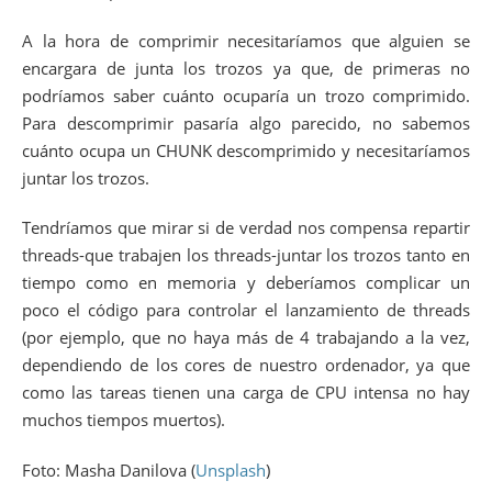
124
{
125
int
ret
;
A la hora de comprimir necesitaríamos que alguien se
126
size_t
have
;
encargara de junta los trozos ya que, de primeras no
127
z_stream strm
;
128
unsigned
char
*
in
=
source
;
podríamos saber cuánto ocuparía un trozo comprimido.
129
unsigned
char
*
out
=
dest
;
Para descomprimir pasaría algo parecido, no sabemos
130
size_t
original_dest_size
=
destination_size
cuánto ocupa un CHUNK descomprimido y necesitaríamos
131
132
/* initialize z_stream */
juntar los trozos.
133
strm.
zalloc
=
Z_NULL
;
134
strm.
zfree
=
Z_NULL
;
Tendríamos que mirar si de verdad nos compensa repartir
135
strm.
opaque
=
Z_NULL
;
136
strm.
avail_in
=
0
;
threads-que trabajen los threads-juntar los trozos tanto en
137
strm.
next_in
=
Z_NULL
;
tiempo como en memoria y deberíamos complicar un
138
ret
=
inflateInit
(
&
strm
)
;
poco el código para controlar el lanzamiento de threads
139
if
(
ret
!=
Z_OK
)
140
return
ret
;
(por ejemplo, que no haya más de 4 trabajando a la vez,
141
dependiendo de los cores de nuestro ordenador, ya que
142
/* decompress until source is completelly re
143
do
como las tareas tienen una carga de CPU intensa no hay
144
{
muchos tiempos muertos).
145
if
(
source_size
>
CHUNK
)
146
{
147
strm.
avail_in
=
CHUNK
;
Foto: Masha Danilova (
Unsplash
)
148
source_size
-=
CHUNK
;