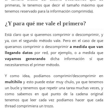
31
}
99
primeras, le tenemos que decir el tamaño máximo que
100
if
(
ret
!=
Z_STREAM_END
)
tenemos reservado para la información comprimida).
101
return
ERR_DEFLATE_PARTIAL_STREAM
;
102
103
/* clean up and return */
¿Y para qué me vale el primero?
104
(
void
)
deflateEnd
(
&
strm
)
;
105
return
original_dest_size
-
destination_size
;
106
}
Está claro que si queremos comprimir o descomprimir, y
107
ya, con el segundo método vale. Pero en el caso de que
108
/** ***********************************
109
* Uncompress source data from memory to memory.
queramos comprimir o descomprimir
a medida que van
110
*
llegando datos
por red, por ejemplo, o a medida que
111
* @param source Source data (compressed data)
vayamos generando
dicha información sí que
112
* @param source_size Size of source data
113
* @param dest Where to store uncompressed data
necesitaremos el primer método.
114
* @param destination_size Max. size of compress
115
*
Y como idea, podíamos comprimir/descomprimir en
116
* @return If <0, error, Z_DATA_ERROR if deflate
117
* Z_VERSION_ERROR if version of zl
multihilo
y esto puede estar muy chulo, ya que tenemos
118
* Z_STREAM_ERROR if there was a p
un bucle y tenemos que repetir una tarea muchas veces, y
119
* Z_MEM_ERROR problem allocati
como sabemos en qué punto de la cadena original
120
* ERR_UNDERSIZED if dest is not big
121
* If >0, size of uncompressed data
tenemos que leer cada vez podíamos hacer que cada
122
*/
thread comprimiera un trozo.
123
int
doinflate
(
char
*
source
,
size_t
source_size
,