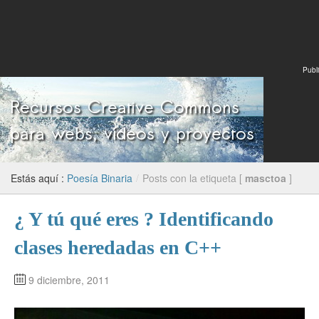
Publi
Estás aquí :
Poesía Binaria
/
Posts con la etiqueta [
masctoa
]
¿ Y tú qué eres ? Identificando
clases heredadas en C++
9 diciembre, 2011