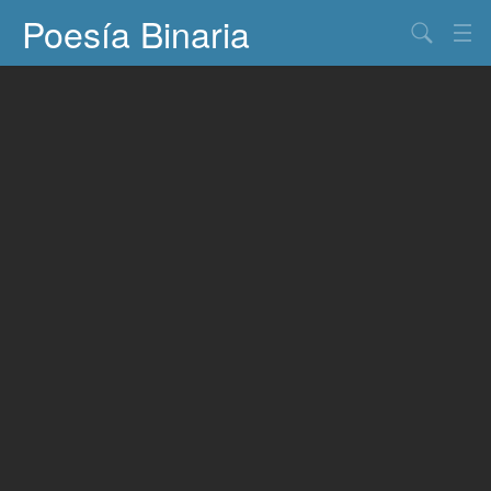
Poesía Binaria
Buscar
Información
Documentos
Entretenimiento
Contacto