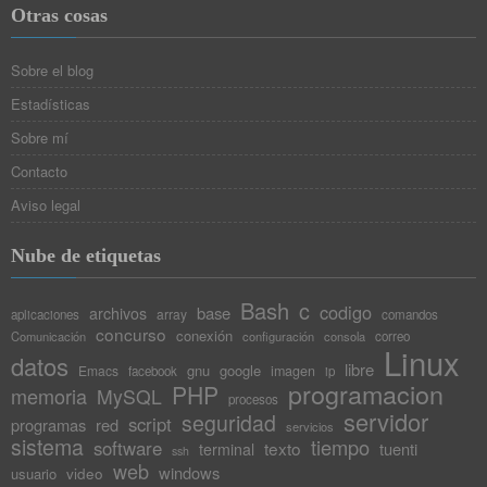
Otras cosas
Sobre el blog
Estadísticas
Sobre mí
Contacto
Aviso legal
Nube de etiquetas
Bash
c
codigo
base
archivos
array
aplicaciones
comandos
concurso
conexión
Comunicación
configuración
consola
correo
Linux
datos
libre
gnu
google
Emacs
imagen
facebook
ip
programacion
PHP
memoria
MySQL
procesos
servidor
seguridad
script
programas
red
servicios
sistema
tiempo
software
texto
tuenti
terminal
ssh
web
windows
video
usuario