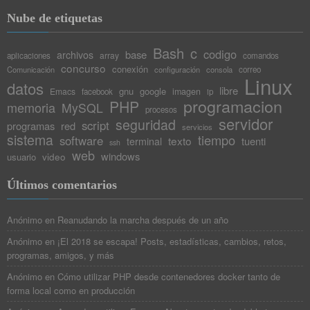
Nube de etiquetas
Bash
c
codigo
base
archivos
array
aplicaciones
comandos
concurso
conexión
Comunicación
configuración
consola
correo
Linux
datos
libre
gnu
google
Emacs
imagen
facebook
ip
programacion
PHP
memoria
MySQL
procesos
servidor
seguridad
script
programas
red
servicios
sistema
tiempo
software
texto
tuenti
terminal
ssh
web
windows
video
usuario
Últimos comentarios
Anónimo
en
Reanudando la marcha después de un año
Anónimo
en
¡El 2018 se escapa! Posts, estadísticas, cambios, retos,
programas, amigos, y más
Anónimo
en
Cómo utilizar PHP desde contenedores docker tanto de
forma local como en producción