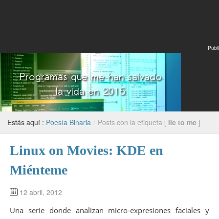
Publi
Estás aquí :
Poesía Binaria
/
Posts con la etiqueta [
lie to me
]
Linux on Movies: KDE en
Miénteme
12 abril, 2012
Una serie donde analizan micro-expresiones faciales y