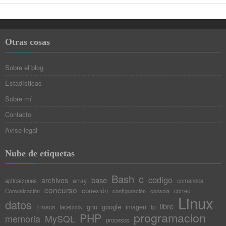
Otras cosas
Sobre el blog
Estadísticas
Sobre mí
Contacto
Aviso legal
Nube de etiquetas
Bash
c
codigo
base
archivos
array
aplicaciones
comandos
concurso
conexión
Comunicación
configuración
consola
correo
Linux
datos
libre
gnu
google
Emacs
imagen
facebook
ip
programacion
PHP
memoria
MySQL
procesos