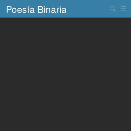
Poesía Binaria
Buscar
Información
Documentos
Entretenimiento
Contacto