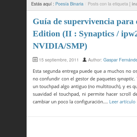
Estás aquí :
Poesía Binaria
/
Posts con la etiqueta [
in
Guía de supervivencia para 
Edition (II : Synaptics / ip
NVIDIA/SMP)
15 septiembre, 2011
Author:
Gaspar Fernánd
Esta segunda entrega puede que a muchos no os
no confundir con el gestor de paquetes
synaptic
.
un touchpad algo antiguo (no multitouch), y es q
suavidad el touchpad, ni permite hacer scroll 
cambiar un poco la configuración.…
Leer artícul