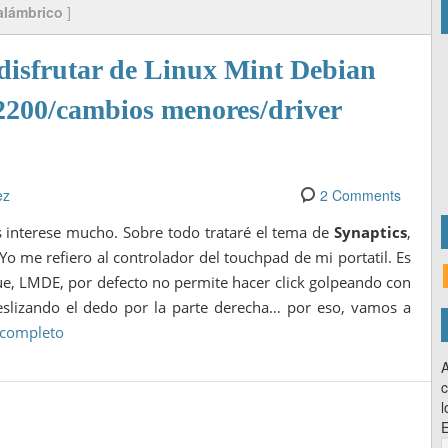
alámbrico
]
disfrutar de Linux Mint Debian
w2200/cambios menores/driver
ez
2 Comments
 interese mucho. Sobre todo trataré el tema de
Synaptics
,
 Yo me refiero al controlador del touchpad de mi portatil. Es
ue, LMDE, por defecto no permite hacer click golpeando con
deslizando el dedo por la parte derecha… por eso, vamos a
o completo
A
c
l
E