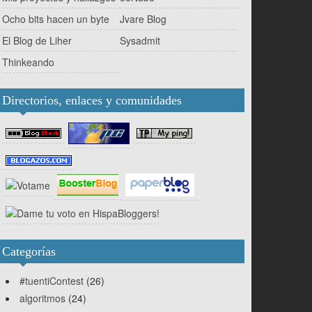
Ocho bits hacen un byte
Jvare Blog
El Blog de Liher
Sysadmit
Thinkeando
Directorios, enlaces y comunidades
Categorías
#tuentiContest
(26)
algoritmos
(24)