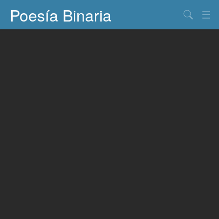
Poesía Binaria
Buscar
Información
Documentos
Entretenimiento
Contacto