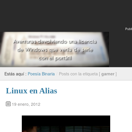
Publi
Estás aquí :
Poesía Binaria
/
Posts con la etiqueta [
garner
]
Linux en Alias
19 enero, 2012