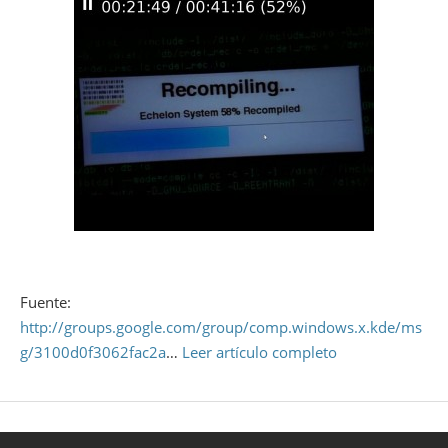
Fuente:
http://groups.google.com/group/comp.windows.x.kde/ms
g/3100d0f3062fac2a
…
Leer artículo completo