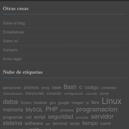
Otras cosas
Sobre el blog
Estadísticas
Sobre mí
Contacto
Aviso legal
Nube de etiquetas
Bash
c
codigo
base
archivos
array
aplicaciones
comandos
concurso
conexión
Comunicación
configuración
consola
correo
Linux
datos
libre
gnu
google
Emacs
imagen
facebook
ip
programacion
PHP
memoria
MySQL
procesos
servidor
seguridad
script
programas
red
servicios
sistema
tiempo
software
texto
tuenti
terminal
ssh
web