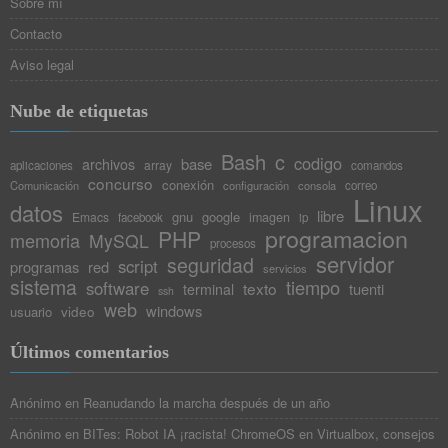
Sobre mí
Contacto
Aviso legal
Nube de etiquetas
Bash
c
codigo
base
archivos
array
aplicaciones
comandos
concurso
conexión
Comunicación
configuración
consola
correo
Linux
datos
libre
gnu
google
Emacs
imagen
facebook
ip
programacion
PHP
memoria
MySQL
procesos
servidor
seguridad
script
programas
red
servicios
sistema
tiempo
software
texto
tuenti
terminal
ssh
web
windows
video
usuario
Últimos comentarios
Anónimo
en
Reanudando la marcha después de un año
Anónimo
en
BITes: Robot IA ¡racista! ChromeOS en Virtualbox, consejos