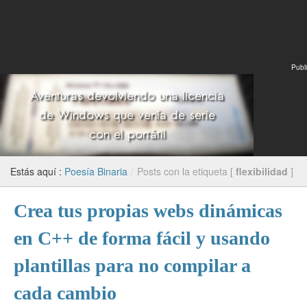
Publi
Estás aquí :
Poesía Binaria
/
Posts con la etiqueta [
flexibilidad
]
Crea tus propias webs dinámicas
en C++ de forma fácil y usando
plantillas para no compilar a
cada cambio