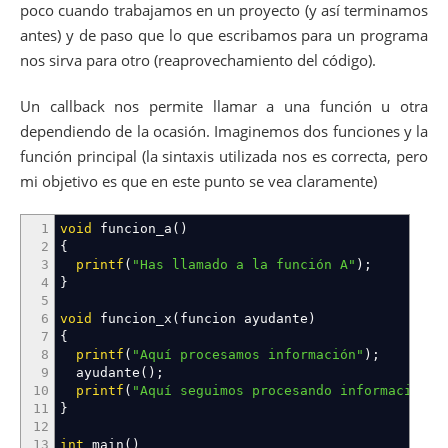
poco cuando trabajamos en un proyecto (y así terminamos
antes) y de paso que lo que escribamos para un programa
nos sirva para otro (reaprovechamiento del código).
Un callback nos permite llamar a una función u otra
dependiendo de la ocasión. Imaginemos dos funciones y la
función principal (la sintaxis utilizada nos es correcta, pero
mi objetivo es que en este punto se vea claramente)
1
void
funcion_a
(
)
2
{
3
printf
(
"Has llamado a la función A"
)
;
4
}
5
6
void
funcion_x
(
funcion ayudante
)
7
{
8
printf
(
"Aquí procesamos información"
)
;
9
ayudante
(
)
;
10
printf
(
"Aquí seguimos procesando información"
)
11
}
12
13
int
main
(
)