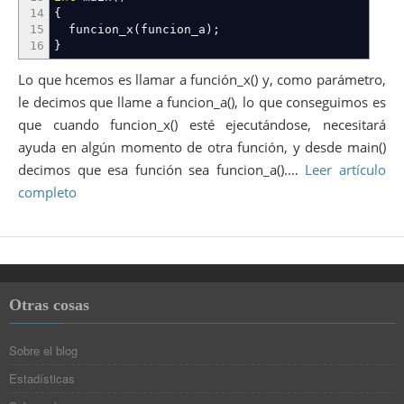
14
{
15
funcion_x
(
funcion_a
)
;
16
}
Lo que hcemos es llamar a función_x() y, como parámetro,
le decimos que llame a funcion_a(), lo que conseguimos es
que cuando funcion_x() esté ejecutándose, necesitará
ayuda en algún momento de otra función, y desde main()
decimos que esa función sea funcion_a().…
Leer artículo
completo
Otras cosas
Sobre el blog
Estadísticas