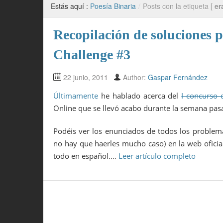
Estás aquí :
Poesía Binaria
/
Posts con la etiqueta [
er
Recopilación de soluciones pa
Challenge #3
22 junio, 2011
Author:
Gaspar Fernández
Últimamente
he hablado acerca del
I concurso 
Online que se llevó acabo durante la semana pasa
Podéis ver los enunciados de todos los problema
no hay que haerles mucho caso) en la web oficia
todo en español.…
Leer artículo completo