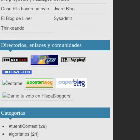
Ocho bits hacen un byte
Jvare Blog
El Blog de Liher
Sysadmit
Thinkeando
Directorios, enlaces y comunidades
Categorías
#tuentiContest
(26)
algoritmos
(24)