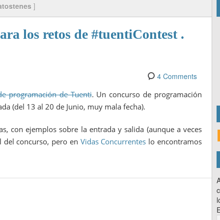
atostenes
]
ra los retos de #tuentiContest .
4 Comments
de programación de Tuenti
. Un concurso de programación
da (del 13 al 20 de Junio, muy mala fecha).
s, con ejemplos sobre la entrada y salida (aunque a veces
l del concurso, pero en
Vidas Concurrentes
lo encontramos
A
c
l
E