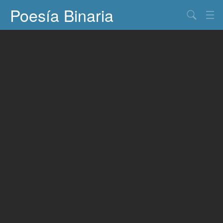
Poesía Binaria
Buscar
Información
Documentos
Entretenimiento
Contacto