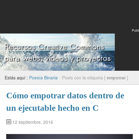
Publi
Estás aquí :
Poesía Binaria
/
Posts con la etiqueta [
empotrar
]
Cómo empotrar datos dentro de
un ejecutable hecho en C
12 septiembre, 2016