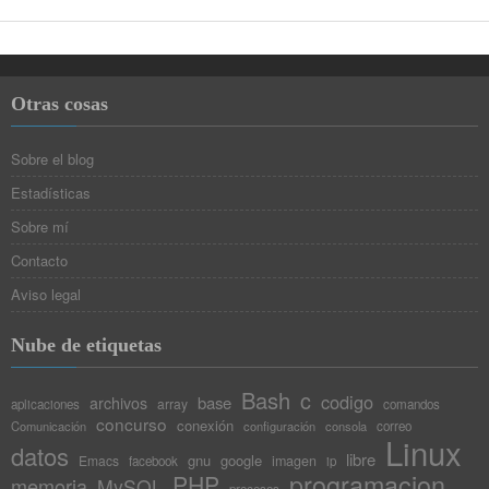
Otras cosas
Sobre el blog
Estadísticas
Sobre mí
Contacto
Aviso legal
Nube de etiquetas
Bash
c
codigo
base
archivos
array
aplicaciones
comandos
concurso
conexión
Comunicación
configuración
consola
correo
Linux
datos
libre
gnu
google
Emacs
imagen
facebook
ip
programacion
PHP
memoria
MySQL