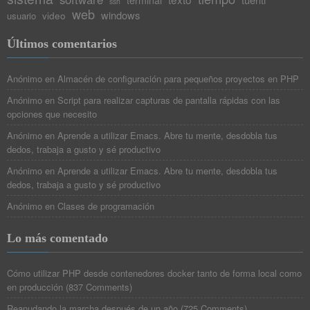
terminal
ssh
web
windows
video
usuario
Últimos comentarios
Anónimo
en
Almacén de configuración para pequeños proyectos en PHP
Anónimo
en
Script para realizar capturas de pantalla rápidas con las
opciones que necesito
Anónimo
en
Aprende a utilizar Emacs. Abre tu mente, desdobla tus
dedos, trabaja a gusto y sé productivo
Anónimo
en
Aprende a utilizar Emacs. Abre tu mente, desdobla tus
dedos, trabaja a gusto y sé productivo
Anónimo
en
Clases de programación
Lo más comentado
Cómo utilizar PHP desde contenedores docker tanto de forma local como
en producción
(
837 Comments
)
Reanudando la marcha después de un año
(
725 Comments
)