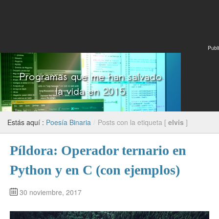
Publi
Estás aquí :
Poesía Binaria
/
Posts con la etiqueta [
elvis
]
Píldora: Operador ternario en
Python y en C (con ejemplos)
30 noviembre, 2017