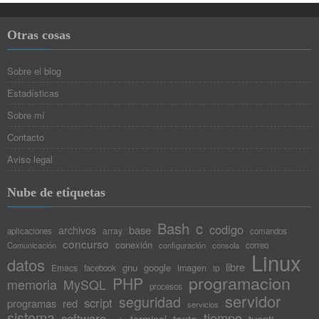
Otras cosas
Sobre el blog
Estadísticas
Sobre mí
Contacto
Aviso legal
Nube de etiquetas
Bash
c
codigo
base
archivos
array
aplicaciones
comandos
concurso
conexión
Comunicación
configuración
consola
correo
Linux
datos
libre
gnu
google
Emacs
imagen
facebook
ip
programacion
PHP
memoria
MySQL
procesos
servidor
seguridad
script
programas
red
servicios
sistema
tiempo
software
texto
tuenti