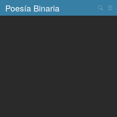
Poesía Binaria
Buscar
Información
Documentos
Entretenimiento
Contacto