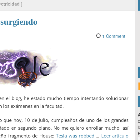
ectricidad
]
esurgiendo
1 Comment
en el blog, he estado mucho tiempo intentando solucionar
n los exámenes en la facultad.
A
o que hoy, 10 de Julio, cumpleaños de uno de los grandes
c
l
edado en segundo plano. No me quiero enrollar mucho, así
E
eño fragmento de House:
Tesla was robbed!
…
Leer artículo