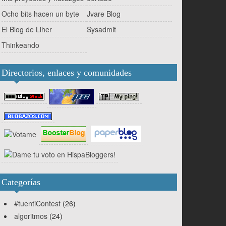
Ocho bits hacen un byte
Jvare Blog
El Blog de Liher
Sysadmit
Thinkeando
Directorios, enlaces y comunidades
Categorías
#tuentiContest
(26)
algoritmos
(24)