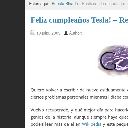
Estás aquí :
Poesía Binaria
/
Posts con la etiqueta [
el
Feliz cumpleaños Tesla! – R
10 julio, 2009
Author:
Quiero volver a escribir de nuevo asíduamente 
ciertos problemas personales mientras lidiaba co
Vuelvo recuperado, y qué mejor día para hacerl
genios de la historia, aunque siempre haya qu
podéis leer más de él en
Wikipedia
y este pequ