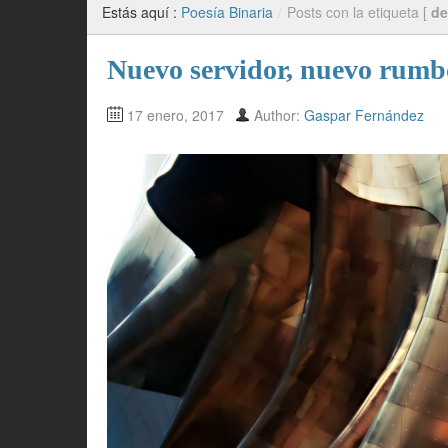
Estás aquí :
Poesía Binaria
/
Posts con la etiqueta [
de
Nuevo servidor, nuevo rumbo
17 enero, 2017
Author:
Gaspar Fernández