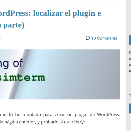
dPress: localizar el plugin e
a parte)
z
10 Comments
S
s
c
u
T
 me lo he montado para crear un plugin de WordPress:
la página anterior, y probarlo si queréis 🙂