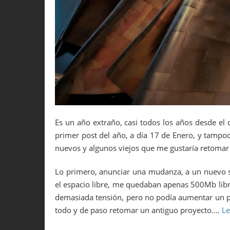
Es un año extraño, casi todos los años desde el 
primer post del año, a día 17 de Enero, y tampo
nuevos y algunos viejos que me gustaría retomar 
Lo primero, anunciar una mudanza, a un nuevo se
el espacio libre, me quedaban apenas 500Mb libr
demasiada tensión, pero no podía aumentar un po
todo y de paso retomar un antiguo proyecto.…
Le