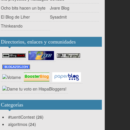
Ocho bits hacen un byte
Jvare Blog
El Blog de Liher
Sysadmit
Thinkeando
Directorios, enlaces y comunidades
Categorías
#tuentiContest
(26)
algoritmos
(24)