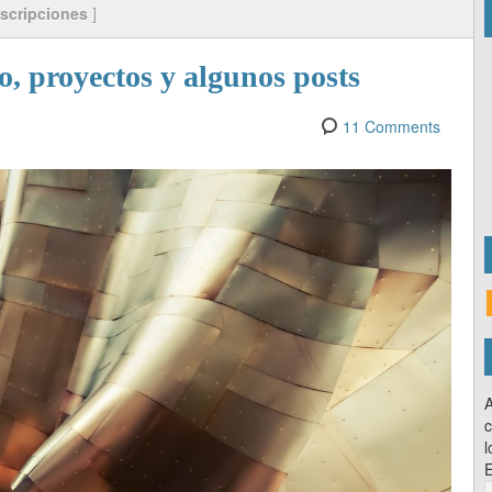
scripciones
]
, proyectos y algunos posts
11 Comments
A
c
l
E