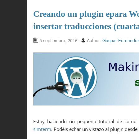
Creando un plugin epara Wor
insertar traducciones (cuart
5 septiembre, 2016
Author:
Gaspar Fernánde
Estoy haciendo un pequeño tutorial de cómo
simterm
. Podéis echar un vistazo al plugin desde 