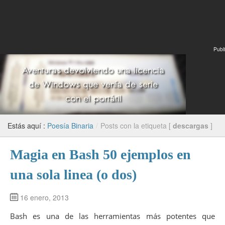
Publi
Estás aquí :
Poesía Binaria
/
Posts con la etiqueta [
descargas
]
Magia en Bash 50 ejemplos en
una sola linea (o dos)
16 enero, 2013
Bash es una de las herramientas más potentes que