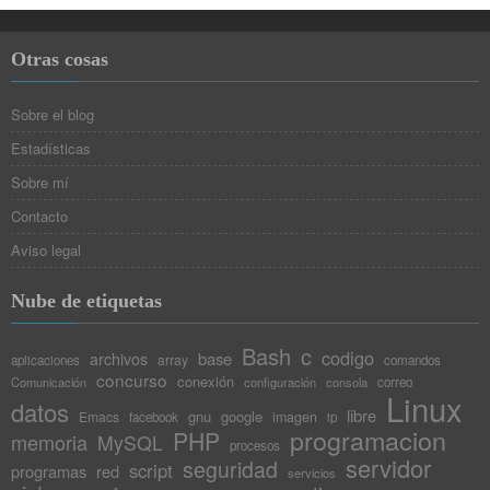
Otras cosas
Sobre el blog
Estadísticas
Sobre mí
Contacto
Aviso legal
Nube de etiquetas
Bash
c
codigo
base
archivos
array
aplicaciones
comandos
concurso
conexión
Comunicación
configuración
consola
correo
Linux
datos
libre
gnu
google
Emacs
imagen
facebook
ip
programacion
PHP
memoria
MySQL
procesos
servidor
seguridad
script
programas
red
servicios