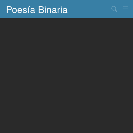
Poesía Binaria
Buscar
Información
Documentos
Entretenimiento
Contacto