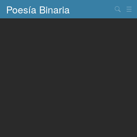
Poesía Binaria
Buscar
Información
Documentos
Entretenimiento
Contacto