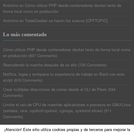
Anónimo
en
Cómo utilizar PHP desde contenedores docker tanto de
forma local como en producción
Anónimo
en
TradeDoubler se hacen los suecos [OFFTOPIC]
Lo más comentado
Cómo utilizar PHP desde contenedores docker tanto de forma local como
en producción
(
837 Comments
)
Reanudando la marcha después de un año
(
725 Comments
)
Notifica, logea y enriquece tu experiencia de trabajo en Bash con este
script
(
616 Comments
)
Crear múltiples direcciones de correo desde el CLI de Plesk
(
534
Comments
)
Limitar el uso de CPU de nuestras aplicaciones o procesos en GNU/Linux
(señales, nice, cpulimit/cputool, cgroups, systemd slices)
(
511
Comments
)
¡Atención! Este sitio utiliza cookies propias y de terceros para mejorar la