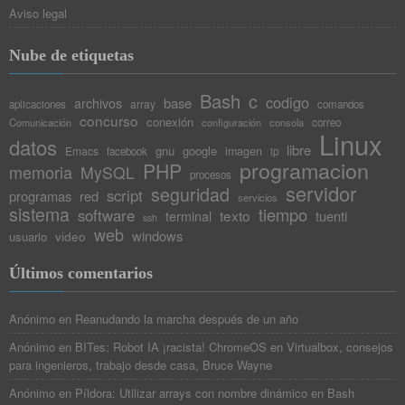
Aviso legal
Nube de etiquetas
Bash
c
codigo
base
archivos
array
aplicaciones
comandos
concurso
conexión
Comunicación
configuración
consola
correo
Linux
datos
libre
gnu
google
Emacs
imagen
facebook
ip
programacion
PHP
memoria
MySQL
procesos
servidor
seguridad
script
programas
red
servicios
sistema
tiempo
software
texto
tuenti
terminal
ssh
web
windows
video
usuario
Últimos comentarios
Anónimo
en
Reanudando la marcha después de un año
Anónimo
en
BITes: Robot IA ¡racista! ChromeOS en Virtualbox, consejos
para ingenieros, trabajo desde casa, Bruce Wayne
Anónimo
en
Píldora: Utilizar arrays con nombre dinámico en Bash