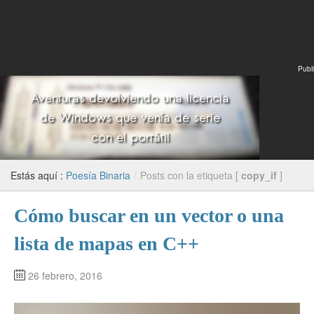
Publi
Estás aquí :
Poesía Binaria
/
Posts con la etiqueta [
copy_if
]
Cómo buscar en un vector o una
lista de mapas en C++
26 febrero, 2016