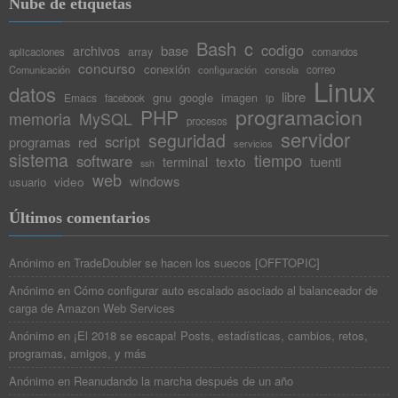
Nube de etiquetas
Bash
c
codigo
base
archivos
array
aplicaciones
comandos
concurso
conexión
Comunicación
configuración
consola
correo
Linux
datos
libre
gnu
google
Emacs
imagen
facebook
ip
programacion
PHP
memoria
MySQL
procesos
servidor
seguridad
script
programas
red
servicios
sistema
tiempo
software
texto
tuenti
terminal
ssh
web
windows
video
usuario
Últimos comentarios
Anónimo
en
TradeDoubler se hacen los suecos [OFFTOPIC]
Anónimo
en
Cómo configurar auto escalado asociado al balanceador de
carga de Amazon Web Services
Anónimo
en
¡El 2018 se escapa! Posts, estadísticas, cambios, retos,
programas, amigos, y más
Anónimo
en
Reanudando la marcha después de un año