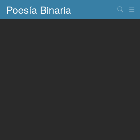
Poesía Binaria
Buscar
Información
Documentos
Entretenimiento
Contacto