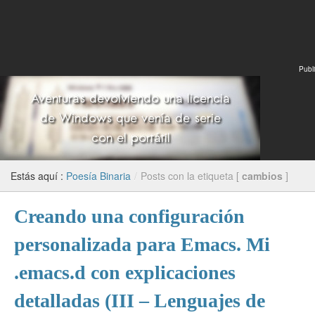
Publi
Estás aquí :
Poesía Binaria
/
Posts con la etiqueta [
cambios
]
Creando una configuración
personalizada para Emacs. Mi
.emacs.d con explicaciones
detalladas (III – Lenguajes de