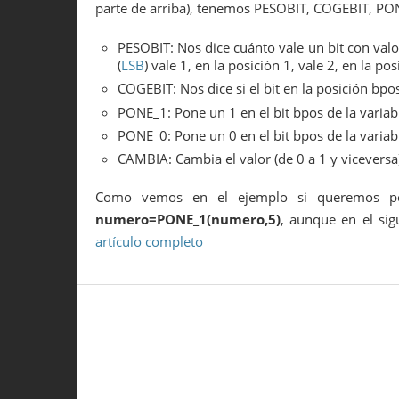
parte de arriba), tenemos PESOBIT, COGEBIT, P
20
21
printf
(
"
\n
"
)
;
PESOBIT: Nos dice cuánto vale un bit con valor
22
(
LSB
) vale 1, en la posición 1, vale 2, en la po
23
for
(
i
=
31
;
i
>=
0
;
i
--
)
24
printf
(
"%4d"
,
COGEBIT
(
numero
,
i
)
)
;
COGEBIT: Nos dice si el bit en la posición bpos
25
PONE_1: Pone un 1 en el bit bpos de la variab
26
printf
(
"
\n
"
)
;
27
PONE_0: Pone un 0 en el bit bpos de la variab
28
numero
=
PONE_1
(
numero
,
17
)
;
CAMBIA: Cambia el valor (de 0 a 1 y viceversa) 
29
numero
=
PONE_0
(
numero
,
3
)
;
30
numero
=
CAMBIA
(
numero
,
20
)
;
31
numero
=
CAMBIA
(
numero
,
5
)
;
Como vemos en el ejemplo si queremos p
32
numero=PONE_1(numero,5)
, aunque en el si
33
for
(
i
=
31
;
i
>=
0
;
i
--
)
artículo completo
34
printf
(
"%4d"
,
COGEBIT
(
numero
,
i
)
)
;
35
36
printf
(
"
\n
Número: %d
\n
"
,
numero
)
;
37
38
}