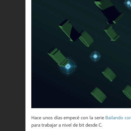
Hace unos días empecé con la serie
Bailando con
para trabajar a nivel de bit desde C.