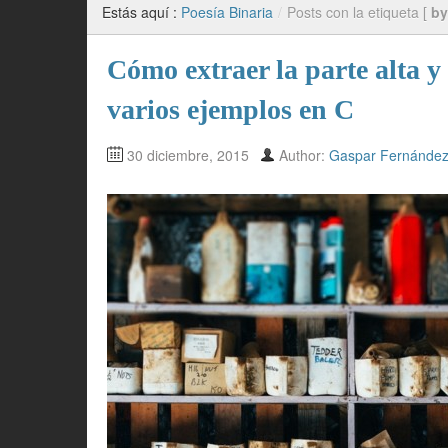
Estás aquí :
Poesía Binaria
/
Posts con la etiqueta [
by
Cómo extraer la parte alta y
varios ejemplos en C
30 diciembre, 2015
Author:
Gaspar Fernánde