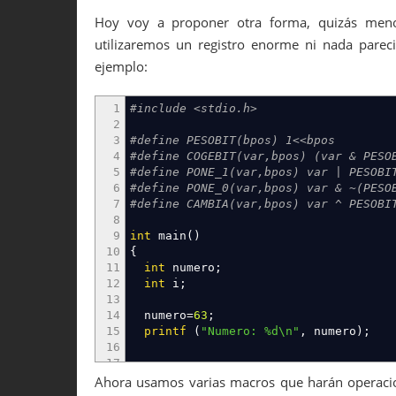
Hoy voy a proponer otra forma, quizás menos 
utilizaremos un registro enorme ni nada pare
ejemplo:
1
#include <stdio.h>
2
3
#define PESOBIT(bpos) 1<<bpos
4
#define COGEBIT(var,bpos) (var & PESO
5
#define PONE_1(var,bpos) var | PESOBI
6
#define PONE_0(var,bpos) var & ~(PESO
7
#define CAMBIA(var,bpos) var ^ PESOBI
8
9
int
main
(
)
10
{
11
int
numero
;
12
int
i
;
13
14
numero
=
63
;
15
printf
(
"Numero: %d
\n
"
,
numero
)
;
16
17
18
for
(
i
=
31
;
i
>=
0
;
i
--
)
Ahora usamos varias macros que harán operacione
19
printf
(
"%4d"
,
i
)
;