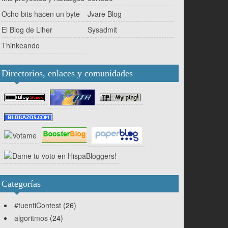
Ocho bits hacen un byte
Jvare Blog
El Blog de Liher
Sysadmit
Thinkeando
Directorios, enlaces y comunidades
Categorías
#tuentiContest
(26)
algoritmos
(24)