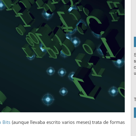
S
s
c
u
T
 Bits
(aunque llevaba escrito varios meses) trata de formas