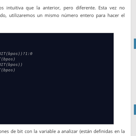
intuitiva que la anterior, pero diferente. Esta vez no
cido, utilizaremos un mismo número entero para hacer el
BIT(bpos))?1:0
T(bpos)
BIT(bpos))
T(bpos)
s de bit con la variable a analizar (están definidas en la