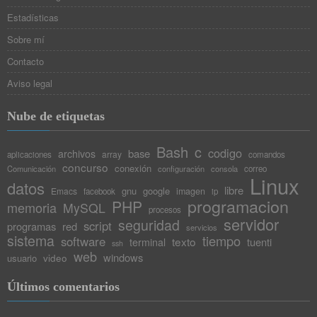
Estadísticas
Sobre mí
Contacto
Aviso legal
Nube de etiquetas
Bash
c
codigo
base
archivos
array
aplicaciones
comandos
concurso
conexión
Comunicación
configuración
consola
correo
Linux
datos
libre
gnu
google
Emacs
imagen
facebook
ip
programacion
PHP
memoria
MySQL
procesos
servidor
seguridad
script
programas
red
servicios
sistema
tiempo
software
texto
tuenti
terminal
ssh
web
windows
video
usuario
Últimos comentarios