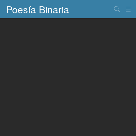
Poesía Binaria
Buscar
Información
Documentos
Entretenimiento
Contacto