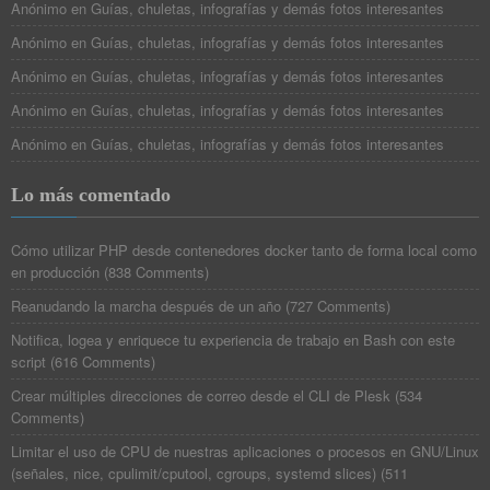
Anónimo
en
Guías, chuletas, infografías y demás fotos interesantes
Anónimo
en
Guías, chuletas, infografías y demás fotos interesantes
Anónimo
en
Guías, chuletas, infografías y demás fotos interesantes
Anónimo
en
Guías, chuletas, infografías y demás fotos interesantes
Anónimo
en
Guías, chuletas, infografías y demás fotos interesantes
Lo más comentado
Cómo utilizar PHP desde contenedores docker tanto de forma local como
en producción
(
838 Comments
)
Reanudando la marcha después de un año
(
727 Comments
)
Notifica, logea y enriquece tu experiencia de trabajo en Bash con este
script
(
616 Comments
)
Crear múltiples direcciones de correo desde el CLI de Plesk
(
534
Comments
)
Limitar el uso de CPU de nuestras aplicaciones o procesos en GNU/Linux
(señales, nice, cpulimit/cputool, cgroups, systemd slices)
(
511