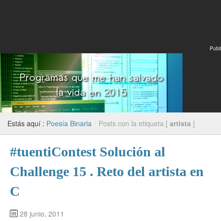
Publi
Estás aquí :
Poesía Binaria
/
Posts con la etiqueta [
artista
]
#tuentiContest Solución al
Challenge 15 . Reto del artista en
C
28 junio, 2011