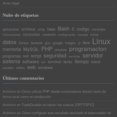
Aviso legal
Nube de etiquetas
Bash
c
codigo
base
archivos
array
aplicaciones
comandos
concurso
conexión
Comunicación
configuración
consola
correo
Linux
datos
libre
gnu
google
Emacs
imagen
facebook
ip
programacion
PHP
memoria
MySQL
procesos
servidor
seguridad
script
programas
red
servicios
sistema
tiempo
software
texto
tuenti
terminal
ssh
web
windows
video
usuario
Últimos comentarios
Anónimo
en
Cómo utilizar PHP desde contenedores docker tanto de
forma local como en producción
Anónimo
en
TradeDoubler se hacen los suecos [OFFTOPIC]
Anónimo
en
Cómo configurar auto escalado asociado al balanceador de