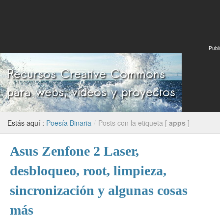
Publi
Estás aquí :
Poesía Binaria
/
Posts con la etiqueta [
apps
]
Asus Zenfone 2 Laser,
desbloqueo, root, limpieza,
sincronización y algunas cosas
más