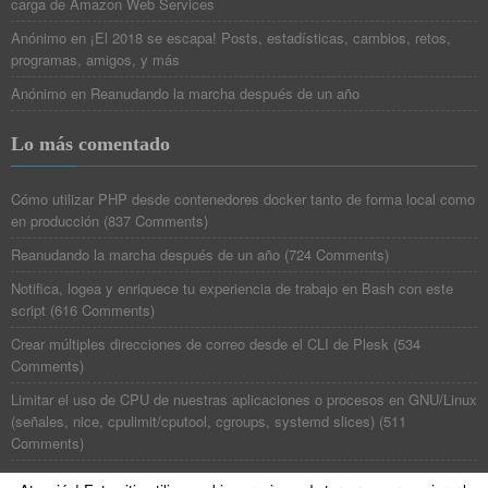
carga de Amazon Web Services
Anónimo
en
¡El 2018 se escapa! Posts, estadísticas, cambios, retos,
programas, amigos, y más
Anónimo
en
Reanudando la marcha después de un año
Lo más comentado
Cómo utilizar PHP desde contenedores docker tanto de forma local como
en producción
(
837 Comments
)
Reanudando la marcha después de un año
(
724 Comments
)
Notifica, logea y enriquece tu experiencia de trabajo en Bash con este
script
(
616 Comments
)
Crear múltiples direcciones de correo desde el CLI de Plesk
(
534
Comments
)
Limitar el uso de CPU de nuestras aplicaciones o procesos en GNU/Linux
(señales, nice, cpulimit/cputool, cgroups, systemd slices)
(
511
Comments
)