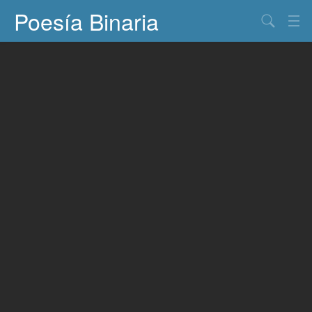
Poesía Binaria
Buscar
Información
Documentos
Entretenimiento
Contacto