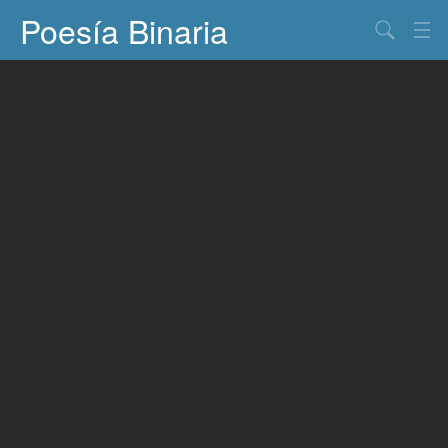
Poesía Binaria
Buscar
Información
Documentos
Entretenimiento
Contacto