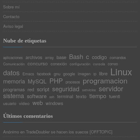
Sobre mí
Contacto
Aviso legal
Nube de etiquetas
Bash
c
codigo
base
archivos
array
aplicaciones
comandos
concurso
conexión
Comunicación
configuración
consola
correo
Linux
datos
libre
gnu
google
Emacs
imagen
facebook
ip
programacion
PHP
memoria
MySQL
procesos
servidor
seguridad
script
programas
red
servicios
sistema
tiempo
software
texto
tuenti
terminal
ssh
web
windows
video
usuario
Últimos comentarios
Anónimo
en
TradeDoubler se hacen los suecos [OFFTOPIC]