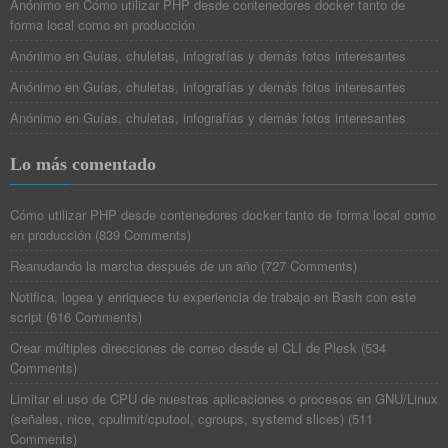
Anónimo
en
Cómo utilizar PHP desde contenedores docker tanto de
forma local como en producción
Anónimo
en
Guías, chuletas, infografías y demás fotos interesantes
Anónimo
en
Guías, chuletas, infografías y demás fotos interesantes
Anónimo
en
Guías, chuletas, infografías y demás fotos interesantes
Lo más comentado
Cómo utilizar PHP desde contenedores docker tanto de forma local como
en producción
(
839 Comments
)
Reanudando la marcha después de un año
(
727 Comments
)
Notifica, logea y enriquece tu experiencia de trabajo en Bash con este
script
(
616 Comments
)
Crear múltiples direcciones de correo desde el CLI de Plesk
(
534
Comments
)
Limitar el uso de CPU de nuestras aplicaciones o procesos en GNU/Linux
(señales, nice, cpulimit/cputool, cgroups, systemd slices)
(
511
Comments
)