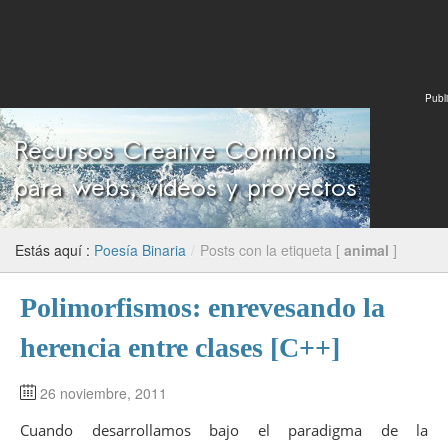
Publi
Estás aquí :
Poesía Binaria
/
Posts con la etiqueta [
animal
]
Polimorfismos: enrevesando la
herencia entre clases [C++]
26 noviembre, 2011
Cuando desarrollamos bajo el paradigma de la