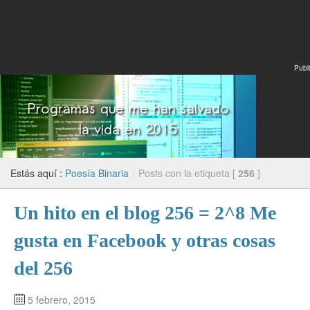
Publi
Estás aquí :
Poesía Binaria
/
Posts con la etiqueta [
256
]
Un hito en el blog 256 = 2^8 Me
gusta en Facebook y otras cosas
del 256
5 febrero, 2015