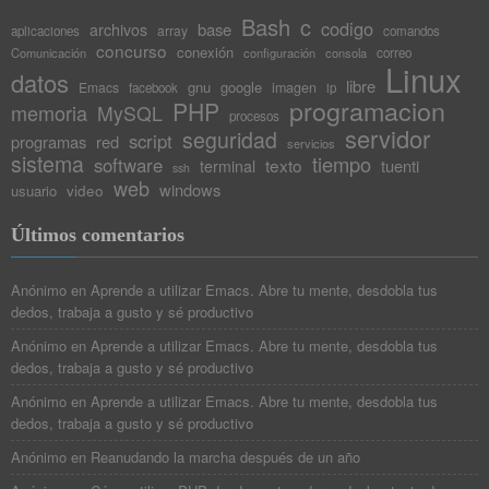
Bash
c
codigo
base
archivos
array
aplicaciones
comandos
concurso
conexión
Comunicación
configuración
consola
correo
Linux
datos
libre
gnu
google
Emacs
imagen
facebook
ip
programacion
PHP
memoria
MySQL
procesos
servidor
seguridad
script
programas
red
servicios
sistema
tiempo
software
texto
tuenti
terminal
ssh
web
windows
video
usuario
Últimos comentarios
Anónimo
en
Aprende a utilizar Emacs. Abre tu mente, desdobla tus
dedos, trabaja a gusto y sé productivo
Anónimo
en
Aprende a utilizar Emacs. Abre tu mente, desdobla tus
dedos, trabaja a gusto y sé productivo
Anónimo
en
Aprende a utilizar Emacs. Abre tu mente, desdobla tus
dedos, trabaja a gusto y sé productivo
Anónimo
en
Reanudando la marcha después de un año