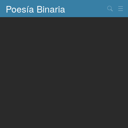
Poesía Binaria
Buscar
Información
Documentos
Entretenimiento
Contacto