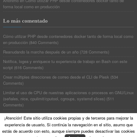
Anónimo
en
Cómo utilizar PHP desde contenedores docker tanto de
forma local como en producción
Lo más comentado
Cómo utilizar PHP desde contenedores docker tanto de forma local como
en producción
(
840 Comments
)
Reanudando la marcha después de un año
(
728 Comments
)
Notifica, logea y enriquece tu experiencia de trabajo en Bash con este
script
(
616 Comments
)
Crear múltiples direcciones de correo desde el CLI de Plesk
(
534
Comments
)
Limitar el uso de CPU de nuestras aplicaciones o procesos en GNU/Linux
(señales, nice, cpulimit/cputool, cgroups, systemd slices)
(
511
Comments
)
¡Atención! Este sitio utiliza cookies propias y de terceros para mejorar la
experiencia de usuario, Si continúa la navegación en el sitio, asumo que
©
Poesía Binaria
All Rights Reserved. Theme zAlive by
zenoven
.
estás de acuerdo con esto, aunque siempre puedes desactivar las cookies