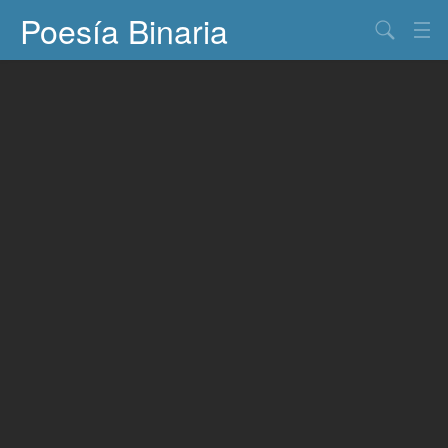
Poesía Binaria
Buscar
Información
Documentos
Entretenimiento
Contacto