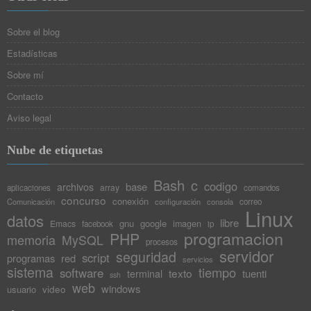
Sobre el blog
Estadísticas
Sobre mí
Contacto
Aviso legal
Nube de etiquetas
Bash
c
codigo
base
archivos
array
aplicaciones
comandos
concurso
conexión
Comunicación
configuración
consola
correo
Linux
datos
libre
gnu
google
Emacs
imagen
facebook
ip
programacion
PHP
memoria
MySQL
procesos
servidor
seguridad
script
programas
red
servicios
sistema
tiempo
software
texto
tuenti
terminal
ssh
web
windows
video
usuario