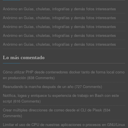
Anónimo
en
Guías, chuletas, infografías y demás fotos interesantes
Anónimo
en
Guías, chuletas, infografías y demás fotos interesantes
Anónimo
en
Guías, chuletas, infografías y demás fotos interesantes
Anónimo
en
Guías, chuletas, infografías y demás fotos interesantes
Anónimo
en
Guías, chuletas, infografías y demás fotos interesantes
Lo más comentado
Cómo utilizar PHP desde contenedores docker tanto de forma local como
en producción
(
838 Comments
)
Reanudando la marcha después de un año
(
727 Comments
)
Notifica, logea y enriquece tu experiencia de trabajo en Bash con este
script
(
616 Comments
)
Crear múltiples direcciones de correo desde el CLI de Plesk
(
534
Comments
)
Limitar el uso de CPU de nuestras aplicaciones o procesos en GNU/Linux