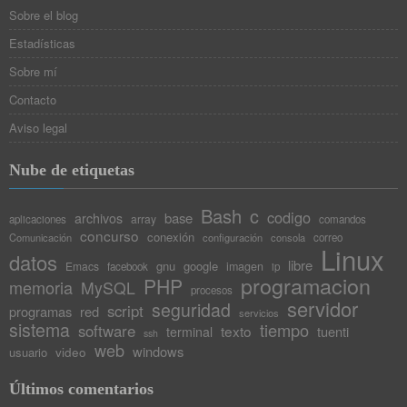
Sobre el blog
Estadísticas
Sobre mí
Contacto
Aviso legal
Nube de etiquetas
Bash
c
codigo
base
archivos
array
aplicaciones
comandos
concurso
conexión
Comunicación
configuración
consola
correo
Linux
datos
libre
gnu
google
Emacs
imagen
facebook
ip
programacion
PHP
memoria
MySQL
procesos
servidor
seguridad
script
programas
red
servicios
sistema
tiempo
software
texto
tuenti
terminal
ssh
web
windows
video
usuario
Últimos comentarios