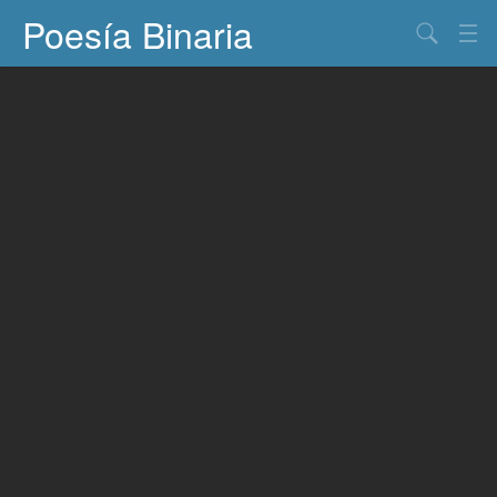
Poesía Binaria
Buscar
Información
Documentos
Entretenimiento
Contacto