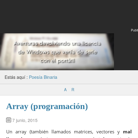
Publi
Estás aquí :
Poesía Binaria
A
R
Array (programación)
7 junio, 2015
Un array (también llamados matrices, vectores y
mal