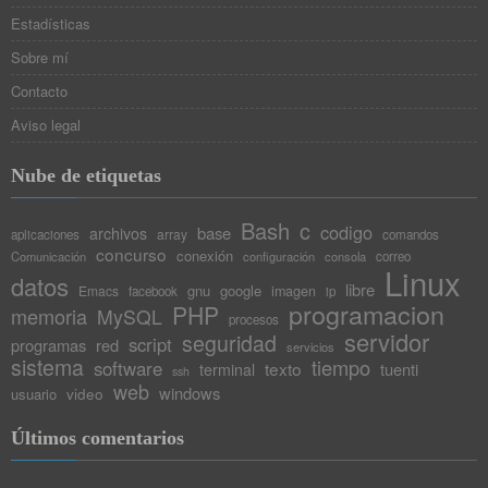
Estadísticas
Sobre mí
Contacto
Aviso legal
Nube de etiquetas
Bash
c
codigo
base
archivos
array
aplicaciones
comandos
concurso
conexión
Comunicación
configuración
consola
correo
Linux
datos
libre
gnu
google
Emacs
imagen
facebook
ip
programacion
PHP
memoria
MySQL
procesos
servidor
seguridad
script
programas
red
servicios
sistema
tiempo
software
texto
tuenti
terminal
ssh
web
windows
video
usuario
Últimos comentarios