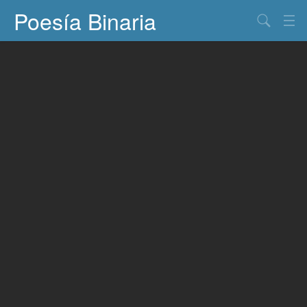
Poesía Binaria
Buscar
Información
Documentos
Entretenimiento
Contacto