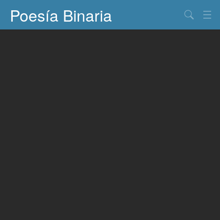
Poesía Binaria
Buscar
Información
Documentos
Entretenimiento
Contacto