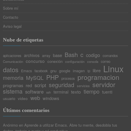
Sobre mí
Contacto
Aviso legal
Nube de etiquetas
Bash
c
codigo
base
archivos
array
aplicaciones
comandos
concurso
conexión
Comunicación
configuración
consola
correo
Linux
datos
libre
gnu
google
Emacs
imagen
facebook
ip
programacion
PHP
memoria
MySQL
procesos
servidor
seguridad
script
programas
red
servicios
sistema
tiempo
software
texto
tuenti
terminal
ssh
web
windows
video
usuario
Últimos comentarios
Anónimo
en
Aprende a utilizar Emacs. Abre tu mente, desdobla tus
dedos, trabaja a gusto y sé productivo