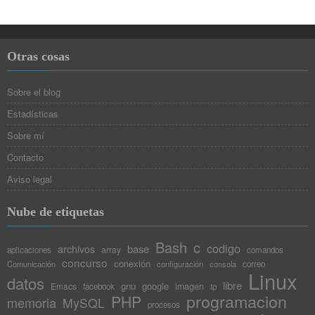
Otras cosas
Sobre el blog
Estadísticas
Sobre mí
Contacto
Aviso legal
Nube de etiquetas
Bash
c
codigo
base
archivos
array
aplicaciones
comandos
concurso
conexión
Comunicación
configuración
consola
correo
Linux
datos
libre
gnu
google
Emacs
imagen
facebook
ip
programacion
PHP
memoria
MySQL
procesos