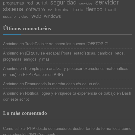
servidor
seguridad
script
programas
red
servicios
sistema
tiempo
software
texto
tuenti
terminal
ssh
web
windows
video
usuario
Últimos comentarios
Anónimo
en
TradeDoubler se hacen los suecos [OFFTOPIC]
Anónimo
en
¡El 2018 se escapa! Posts, estadísticas, cambios, retos,
programas, amigos, y más
Anónimo
en
Ejemplo para analizar y procesar expresiones matemáticas
(y más) en PHP (Parsear en PHP)
Anónimo
en
Reanudando la marcha después de un año
Anónimo
en
Notifica, logea y enriquece tu experiencia de trabajo en Bash
con este script
Lo más comentado
Cómo utilizar PHP desde contenedores docker tanto de forma local como
en producción
(
842 Comments
)