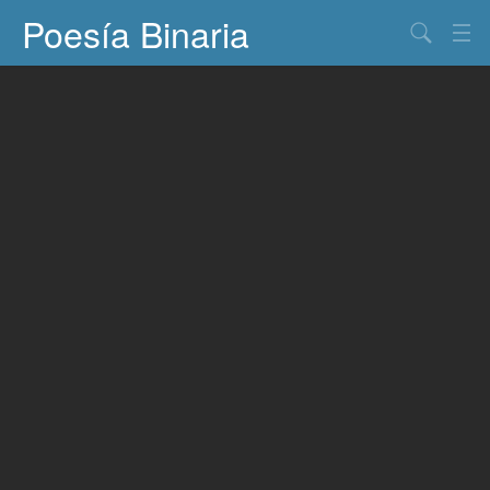
Poesía Binaria
Buscar
Información
Documentos
Entretenimiento
Contacto