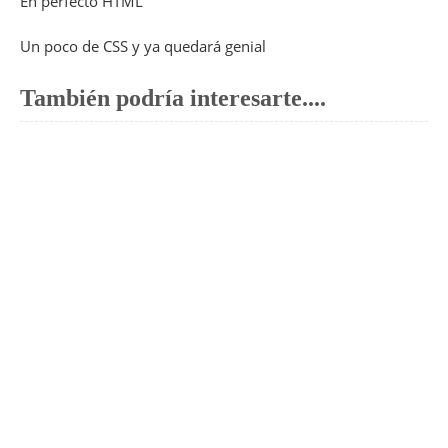
o
d
p
a
a
dI
ar
En perfecto HTML
o
p
m
m
n
tir
Un poco de CSS y ya quedará genial
k
e
También podría interesarte....