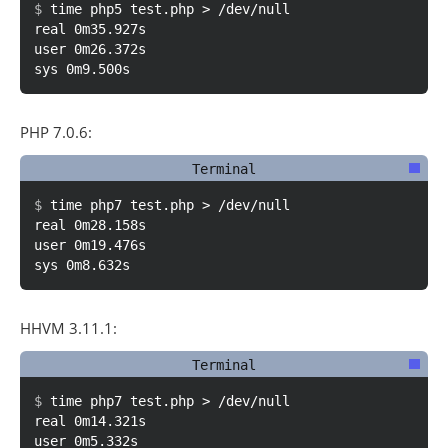
t
i
m
e
p
h
p
5
t
e
s
t
.
p
h
p
>
/
d
e
v
/
n
u
l
l
real 0m35.927s
user 0m26.372s
sys 0m9.500s
PHP 7.0.6:
t
i
m
e
p
h
p
7
t
e
s
t
.
p
h
p
>
/
d
e
v
/
n
u
l
l
real 0m28.158s
user 0m19.476s
sys 0m8.632s
HHVM 3.11.1:
t
i
m
e
p
h
p
7
t
e
s
t
.
p
h
p
>
/
d
e
v
/
n
u
l
l
real 0m14.321s
user 0m5.332s