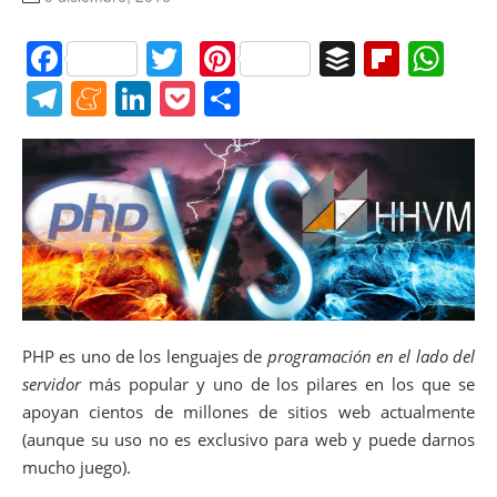
F
T
Pi
B
Fl
W
a
w
nt
uf
ip
h
T
M
Li
P
C
c
itt
er
f
b
at
el
e
n
o
o
e
er
e
er
o
s
e
n
k
ck
m
b
st
ar
A
gr
e
e
et
p
o
d
p
a
a
dI
ar
o
p
m
m
n
tir
k
e
PHP es uno de los lenguajes de
programación en el lado del
servidor
más popular y uno de los pilares en los que se
apoyan cientos de millones de sitios web actualmente
(aunque su uso no es exclusivo para web y puede darnos
mucho juego).