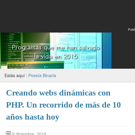
Publi
Estás aquí :
Poesía Binaria
Creando webs dinámicas con
PHP. Un recorrido de más de 10
años hasta hoy
9 diciembre, 2016