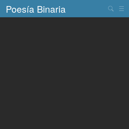
Poesía Binaria
Buscar
Información
Documentos
Entretenimiento
Contacto