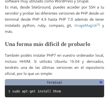
software muy utilizado como WordPress y Drupal.
Es más, desde SiteGround, puedes acceder por SSH a tu
servidor y probar las diferentes versiones de PHP desde un
terminal desde PHP 4.9 hasta PHP 7.0 además de tener
[5]
instalado python, ruby, compass, git,
ImageMagick
y
más.
Una forma más difícil de probarlo
También podéis instalar PHP7 en vuestro ordenador local,
incluso HHVM. Si utilizáis Ubuntu 16.04 y derivados,
tendréis una de las últimas versiones en el repositorio
oficial, por lo que un simple:
s
u
d
o
a
p
t
-
g
e
t
i
n
s
t
a
l
l
h
h
v
m