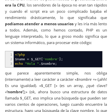
era la CPU
, los servidores de la época no eran tan rápidos
y cuando el script era un poco complicado bajaba el
rendimiento drásticamente, lo que significaba que
podíamos atender a menos usuarios
y les iría más lento
a todos. Además, como hemos contado, PHP es un
lenguaje interpretado, lo que a groso modo significa que
un sistema informático, para procesar este código:
1
<?php
2
$name
=
$_GET
[
'nombre'
]
;
3
echo
"Hola "
.
$nombre
;
que parece aparentemente simple, nos obliga
(internamente) a leer carácter a carácter «
$nombre =
» (¡ahh!
Es una igualdad). «$_GET [» (es un array, ¿qué clave?
«
‘nombre’
];» (ok, ahora busco una estructura de datos
llamada $_GET, eso implica una búsqueda que pueden ser
varios cientos de operaciones, luego cuando encuentre la
estructura, hago una búsqueda de la clave nombre, lo que