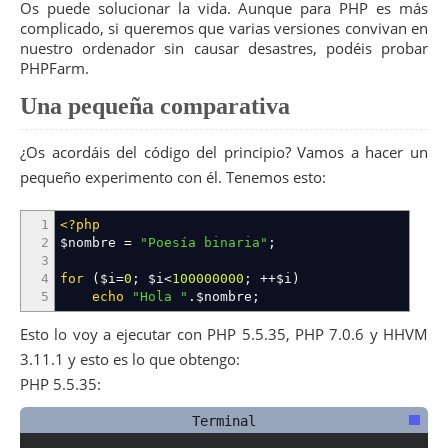
Os puede solucionar la vida. Aunque para PHP es más
complicado, si queremos que varias versiones convivan en
nuestro ordenador sin causar desastres, podéis probar
PHPFarm.
Una pequeña comparativa
¿Os acordáis del código del principio? Vamos a hacer un
pequeño experimento con él. Tenemos esto:
1
<?php
2
$nombre
=
"Poesía binaria"
;
3
4
for
(
$i
=
0
;
$i
<
100000000
;
++
$i
)
5
echo
"Hola "
.
$nombre
;
Esto lo voy a ejecutar con PHP 5.5.35, PHP 7.0.6 y HHVM
3.11.1 y esto es lo que obtengo:
PHP 5.5.35: