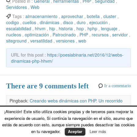
e
er
e
er
o
s
e
n
k
ck
m
Posted in :
General
,
herramientas
,
PHP
,
Seguridad
,
b
st
ar
A
Servidores
,
Web
gr
e
e
et
p
Tags :
almacenamiento
,
aprovechar
,
botella
,
cluster
,
o
d
p
a
a
dI
ar
codigo
,
cuellos
,
dinámicas
,
disco
,
duro
,
ejecución
,
o
p
m
m
n
tir
escalabilidad
,
hhvm
,
hip
,
historia
,
hop
,
hphp
,
lenguaje
,
nucleos
,
optimización
,
Patrocinado
,
PHP
,
recursos
,
servidor
,
k
e
siteground
,
versatilidad
,
versiones
,
web
URL for this post :
https://poesiabinaria.net/2016/12/webs-
dinamicas-php-hhvm/
There are 9 comments left
Ir a comentario
Pingback:
Creando webs dinámicas con PHP. Un recorrido
de más de 10 años hasta hoy | PlanetaLibre
/
9 diciembre,
¡Atención! Este sitio utiliza cookies propias y de terceros para mejorar la
2016 at 15:00
experiencia de usuario, Si continúa la navegación en el sitio, asumo que
estás de acuerdo con esto, aunque siempre puedes desactivar las cookies
en tu navegador.
Aceptar
Leer más
jordila
/
10 diciembre, 2016 at 23:06