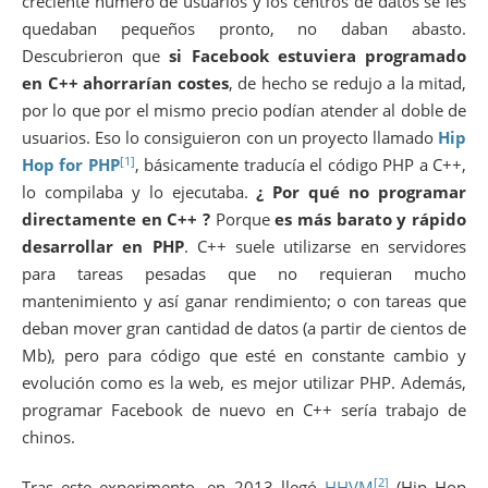
creciente número de usuarios y los centros de datos se les
quedaban pequeños pronto, no daban abasto.
Descubrieron que
si Facebook estuviera programado
en C++ ahorrarían costes
, de hecho se redujo a la mitad,
por lo que por el mismo precio podían atender al doble de
usuarios. Eso lo consiguieron con un proyecto llamado
Hip
[1]
Hop for PHP
, básicamente traducía el código PHP a C++,
lo compilaba y lo ejecutaba.
¿ Por qué no programar
directamente en C++ ?
Porque
es más barato y rápido
desarrollar en PHP
. C++ suele utilizarse en servidores
para tareas pesadas que no requieran mucho
mantenimiento y así ganar rendimiento; o con tareas que
deban mover gran cantidad de datos (a partir de cientos de
Mb), pero para código que esté en constante cambio y
evolución como es la web, es mejor utilizar PHP. Además,
programar Facebook de nuevo en C++ sería trabajo de
chinos.
[2]
Tras este experimento, en 2013 llegó
HHVM
(Hip Hop