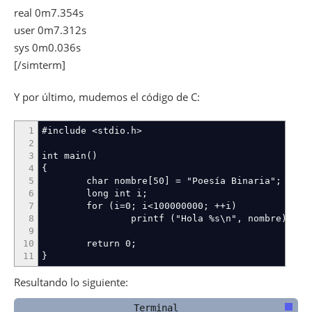
real 0m7.354s
user 0m7.312s
sys 0m0.036s
[/simterm]
Y por último, mudemos el código de C:
1
#include <stdio.h>
2
3
int main()
4
{
5
char nombre[50] = "Poesía Binaria";
6
long int i;
7
for (i=0; i<100000000; ++i)
8
printf ("Hola %s\n", nombre);
9
10
return 0;
11
}
Resultando lo siguiente: