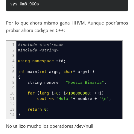
sys 0m8.960s
Por lo que ahora mismo gana HHVM. Aunque podríamos
probar ahora código en C++:
1
#include <iostream>
2
#include <string>
3
4
using
namespace
std
;
5
6
int
main
(
int
argc,
char
*
argv
[
]
)
7
{
8
string nombre
=
"Poesía Binaria"
;
9
10
for
(
long
i
=
0
;
i
<
100000000
;
++
i
)
11
cout
<<
"Hola "
+
nombre
+
"
\n
"
;
12
13
return
0
;
14
}
No utilizo mucho los operadores /dev/null