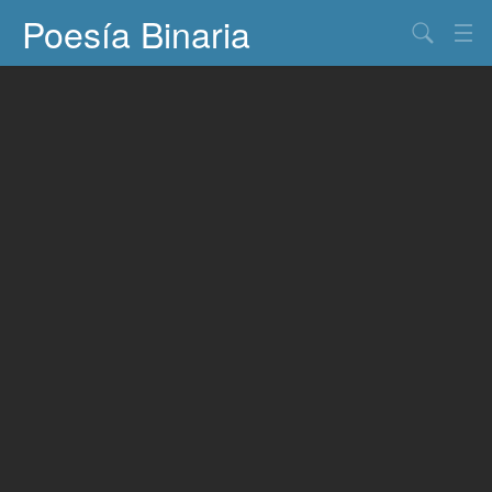
Poesía Binaria
Buscar
Información
Documentos
Entretenimiento
Contacto