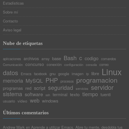
Estadísticas
Sobre mí
Contacto
Aviso legal
Nube de etiquetas
Bash
c
codigo
base
archivos
array
aplicaciones
comandos
concurso
conexión
Comunicación
configuración
consola
correo
Linux
datos
libre
gnu
google
Emacs
imagen
facebook
ip
programacion
PHP
memoria
MySQL
procesos
servidor
seguridad
script
programas
red
servicios
sistema
tiempo
software
texto
tuenti
terminal
ssh
web
windows
video
usuario
Últimos comentarios
Andrew Mark
en
Aprende a utilizar Emacs. Abre tu mente, desdobla tus