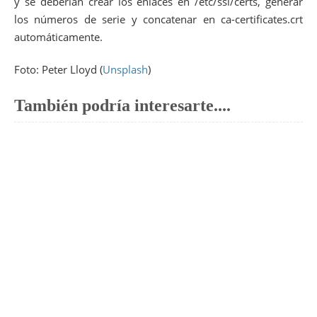
y se deberían crear los enlaces en /etc/ssl/certs, generar
los números de serie y concatenar en ca-certificates.crt
automáticamente.
Foto: Peter Lloyd (
Unsplash
)
También podría interesarte....