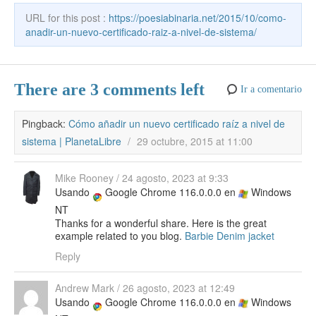
k
e
URL for this post :
https://poesiabinaria.net/2015/10/como-
anadir-un-nuevo-certificado-raiz-a-nivel-de-sistema/
There are 3 comments left
Ir a comentario
Pingback:
Cómo añadir un nuevo certificado raíz a nivel de
sistema | PlanetaLibre
/
29 octubre, 2015 at 11:00
Mike Rooney
/
24 agosto, 2023 at 9:33
Usando
Google Chrome 116.0.0.0 en
Windows
NT
Thanks for a wonderful share. Here is the great
example related to you blog.
Barbie Denim jacket
Reply
Andrew Mark
/
26 agosto, 2023 at 12:49
Usando
Google Chrome 116.0.0.0 en
Windows