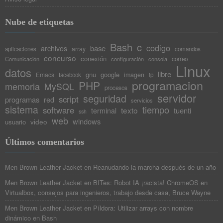
Nube de etiquetas
Bash
c
codigo
base
archivos
array
aplicaciones
comandos
concurso
conexión
Comunicación
configuración
consola
correo
Linux
datos
libre
gnu
google
Emacs
imagen
facebook
ip
programacion
PHP
memoria
MySQL
procesos
servidor
seguridad
script
programas
red
servicios
sistema
tiempo
software
texto
tuenti
terminal
ssh
web
windows
video
usuario
Últimos comentarios
Men Brown Leather Jacket
en
Reanudando la marcha después de un año
Men Brown Leather Jacket
en
BITes: Robot IA ¡racista! ChromeOS en
Virtualbox, consejos para ingenieros, trabajo desde casa, Bruce Wayne
Men Brown Leather Jacket
en
Píldora: Utilizar arrays con nombre
dinámico en Bash