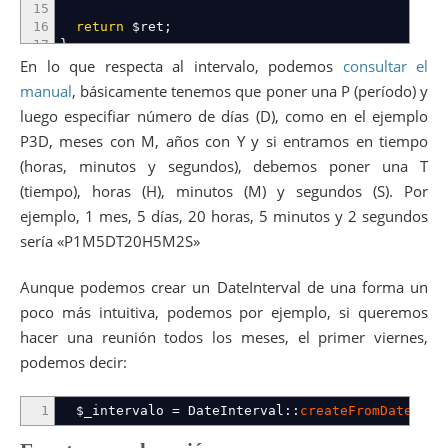
15
16
return
$ret
;
17
}
18
En lo que respecta al intervalo, podemos
consultar el
19
/* Inicio el 15/12/2012 a las 10:00 */
manual
, básicamente tenemos que poner una P (período) y
20
/* Fin el 31/12/2012 a las 10:00 */
luego especifiar número de días (D), como en el ejemplo
21
$inicio
=
DateTime
::
createFromFormat
(
'd/m/Y H:i'
,
22
$fin
=
DateTime
::
createFromFormat
(
'd/m/Y H:i'
,
P3D, meses con M, años con Y y si entramos en tiempo
23
print_r
(
getFechas
(
$inicio
,
$fin
,
'P3D'
,
true
)
)
;
(horas, minutos y segundos), debemos poner una T
24
?>
(tiempo), horas (H), minutos (M) y segundos (S). Por
ejemplo, 1 mes, 5 días, 20 horas, 5 minutos y 2 segundos
sería «P1M5DT20H5M2S»
Aunque podemos crear un DateInterval de una forma un
poco más intuitiva, podemos por ejemplo, si queremos
hacer una reunión todos los meses, el primer viernes,
podemos decir:
1
$_intervalo
=
DateInterval
::
createFromDateStri