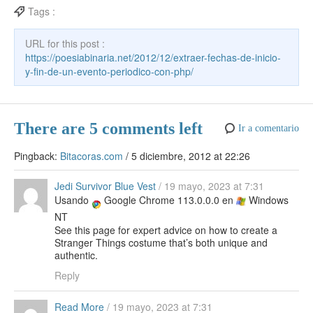
b
st
ar
A
gr
e
e
et
p
Tags :
o
d
p
a
a
dI
ar
URL for this post :
o
p
m
m
n
tir
https://poesiabinaria.net/2012/12/extraer-fechas-de-inicio-
k
y-fin-de-un-evento-periodico-con-php/
e
There are 5 comments left
Ir a comentario
Pingback:
Bitacoras.com
/
5 diciembre, 2012 at 22:26
Jedi Survivor Blue Vest
/
19 mayo, 2023 at 7:31
Usando
Google Chrome 113.0.0.0 en
Windows
NT
See this page for expert advice on how to create a
Stranger Things costume that’s both unique and
authentic.
Reply
Read More
/
19 mayo, 2023 at 7:31