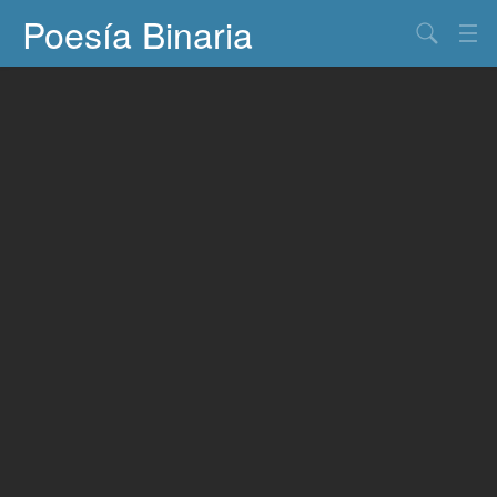
Poesía Binaria
Buscar
Información
Documentos
Entretenimiento
Contacto