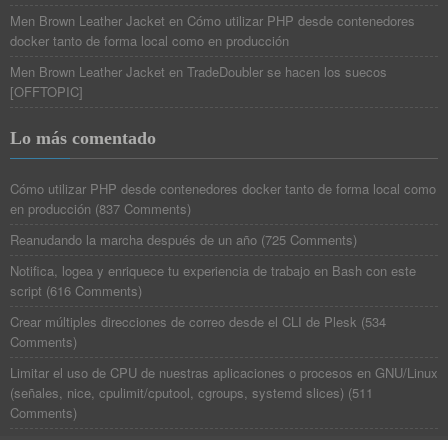
Men Brown Leather Jacket
en
Cómo utilizar PHP desde contenedores
docker tanto de forma local como en producción
Men Brown Leather Jacket
en
TradeDoubler se hacen los suecos
[OFFTOPIC]
Lo más comentado
Cómo utilizar PHP desde contenedores docker tanto de forma local como
en producción
(
837 Comments
)
Reanudando la marcha después de un año
(
725 Comments
)
Notifica, logea y enriquece tu experiencia de trabajo en Bash con este
script
(
616 Comments
)
Crear múltiples direcciones de correo desde el CLI de Plesk
(
534
Comments
)
Limitar el uso de CPU de nuestras aplicaciones o procesos en GNU/Linux
(señales, nice, cpulimit/cputool, cgroups, systemd slices)
(
511
Comments
)