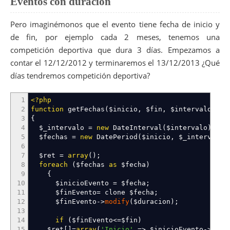
Eventos con duración
Pero imaginémonos que el evento tiene fecha de inicio y
de fin, por ejemplo cada 2 meses, tenemos una
competición deportiva que dura 3 días. Empezamos a
contar el 12/12/2012 y terminaremos el 13/12/2013 ¿Qué
días tendremos competición deportiva?
1
<?php
2
function
getFechas
(
$inicio
,
$fin
,
$intervalo
,
$d
3
{
4
$_intervalo
=
new
DateInterval
(
$intervalo
)
;
5
$fechas
=
new
DatePeriod
(
$inicio
,
$_intervalo
6
7
$ret
=
array
(
)
;
8
foreach
(
$fechas
as
$fecha
)
9
{
10
$inicioEvento
=
$fecha
;
11
$finEvento
=
clone
$fecha
;
12
$finEvento
->
modify
(
$duracion
)
;
13
14
if
(
$finEvento
<=
$fin
)
15
$ret
[
]
=
array
(
'Inicio'
=>
$inicioEvento
->
form