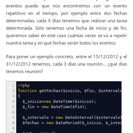
eventos puede que nos encontremos con un evento
repetitivo en el tiempo, por ejemplo entre dos fechas
determinadas, cada X días tenemos que realizar una tarea
determinada. Sólo tenemos una fecha de inicio y de fin,
queremos saber en este caso cuántas veces se va a repetir
nuestra tarea y en qué fechas serán todos los eventos.
Para poner un ejemplo concreto, entre el 15/12/2012 y el
31/12/2012 tenemos, cada 3 días una reunión… ¿qué días
tenemos reunión?
1
<?php
2
function
getFechas
(
$inicio
,
$fin
,
$intervalo
)
3
{
4
$_inicio
=
new
DateTime
(
$inicio
)
;
5
$_fin
=
new
DateTime
(
$fin
)
;
6
7
$_intervalo
=
new
DateInterval
(
$intervalo
)
;
8
$fechas
=
new
DatePeriod
(
$_inicio
,
$_intervalo
9