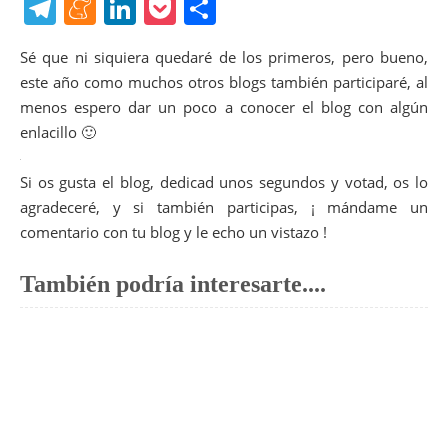
a
w
nt
uf
ip
h
T
M
Li
P
C
c
itt
er
f
b
at
el
e
n
o
o
Sé que ni siquiera quedaré de los primeros, pero bueno,
e
er
e
er
o
s
e
n
k
ck
m
este año como muchos otros blogs también participaré, al
b
st
ar
A
gr
e
e
et
p
menos espero dar un poco a conocer el blog con algún
o
d
p
a
a
dI
ar
enlacillo 🙂
o
p
m
m
n
tir
Si os gusta el blog, dedicad unos segundos y votad, os lo
k
e
agradeceré, y si también participas, ¡ mándame un
comentario con tu blog y le echo un vistazo !
También podría interesarte....