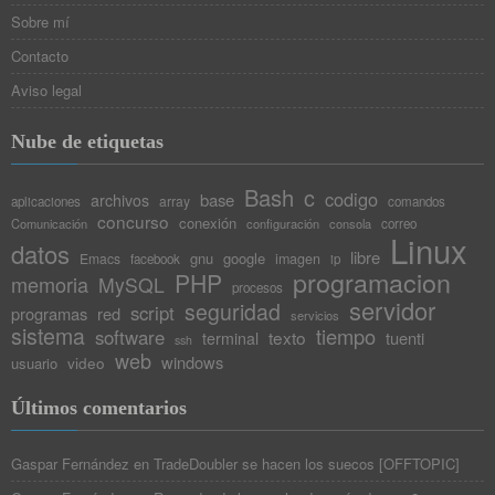
Sobre mí
Contacto
Aviso legal
Nube de etiquetas
Bash
c
codigo
base
archivos
array
aplicaciones
comandos
concurso
conexión
Comunicación
configuración
consola
correo
Linux
datos
libre
gnu
google
Emacs
imagen
facebook
ip
programacion
PHP
memoria
MySQL
procesos
servidor
seguridad
script
programas
red
servicios
sistema
tiempo
software
texto
tuenti
terminal
ssh
web
windows
video
usuario
Últimos comentarios
Gaspar Fernández
en
TradeDoubler se hacen los suecos [OFFTOPIC]