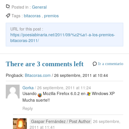
e
er
e
er
o
s
e
n
k
ck
m
Posted in :
General
b
st
ar
A
gr
e
e
et
p
Tags :
bitacoras
,
premios
o
d
p
a
a
dI
ar
URL for this post :
o
p
m
m
n
tir
https://poesiabinaria.net/2011/09/%c2%a1-a-los-premios-
k
bitacoras-2011/
e
There are 3 comments left
Ir a comentario
Pingback:
Bitacoras.com
/
26 septiembre, 2011 at 10:44
Gorka
/
26 septiembre, 2011 at 11:24
Usando
Mozilla Firefox 6.0.2 en
Windows XP
Mucha suerte!!
Reply
Gaspar Fernández
/ Post Author
26 septiembre,
2011 at 11:41