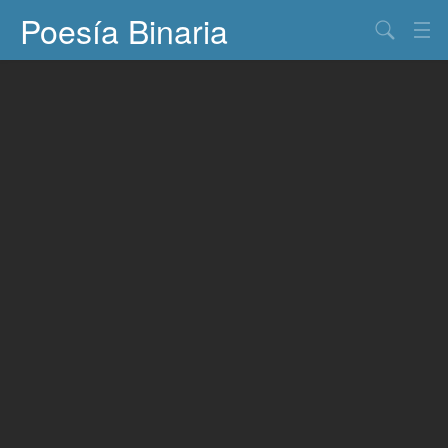
Poesía Binaria
Buscar
Información
Documentos
Entretenimiento
Contacto