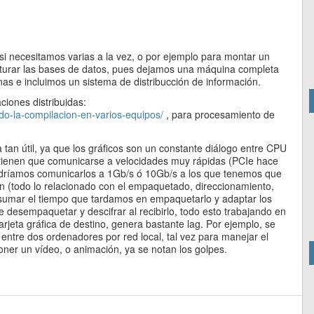
 si necesitamos varias a la vez, o por ejemplo para montar un
saturar las bases de datos, pues dejamos una máquina completa
as e incluimos un sistema de distribucción de información.
ciones distribuidas:
ndo-la-compilacion-en-varios-equipos/
, para procesamiento de
tan útil, ya que los gráficos son un constante diálogo entre CPU
, tienen que comunicarse a velocidades muy rápidas (PCIe hace
odríamos comunicarlos a 1Gb/s ó 10Gb/s a los que tenemos que
n (todo lo relacionado con el empaquetado, direccionamiento,
 sumar el tiempo que tardamos en empaquetarlo y adaptar los
 desempaquetar y descifrar al recibirlo, todo esto trabajando en
rjeta gráfica de destino, genera bastante lag. Por ejemplo, se
tre dos ordenadores por red local, tal vez para manejar el
poner un vídeo, o animación, ya se notan los golpes.