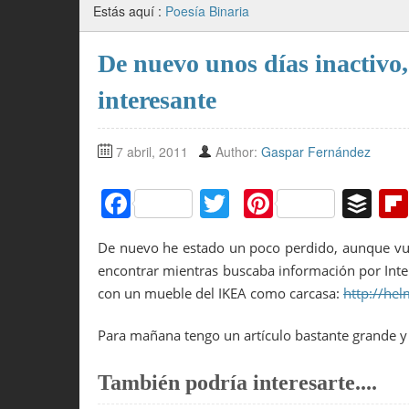
Estás aquí :
Poesía Binaria
De nuevo unos días inactivo,
interesante
7 abril, 2011
Author:
Gaspar Fernández
F
T
Pi
B
a
w
nt
uf
De nuevo he estado un poco perdido, aunque vuel
c
itt
er
f
encontrar mientras buscaba información por Inter
e
er
e
er
con un mueble del IKEA como carcasa:
http://hel
b
st
Para mañana tengo un artículo bastante grande y
o
o
También podría interesarte....
k