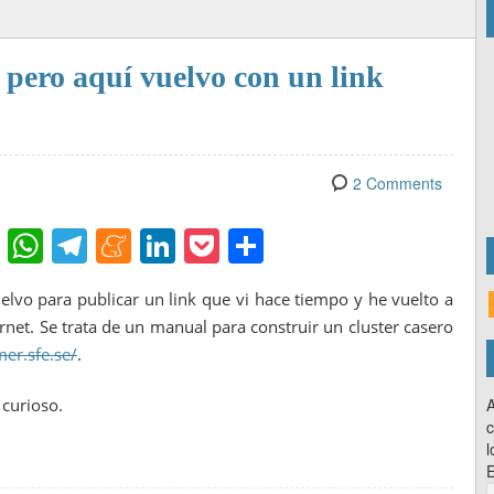
 pero aquí vuelvo con un link
2 Comments
Fl
W
T
M
Li
P
C
ip
h
el
e
n
o
o
vo para publicar un link que vi hace tiempo y he vuelto a
b
at
e
n
k
ck
m
net. Se trata de un manual para construir un cluster casero
o
s
gr
e
e
et
p
mer.sfe.se/
.
ar
A
a
a
dI
ar
 curioso.
A
d
p
m
m
n
tir
c
p
e
l
E