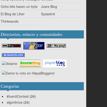
Ocho bits hacen un byte
Jvare Blog
El Blog de Liher
Sysadmit
Thinkeando
Directorios, enlaces y comunidades
Categorías
#tuentiContest
(26)
algoritmos
(24)