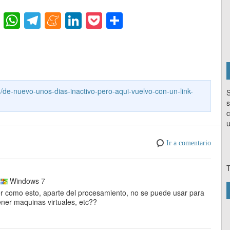
Fl
W
T
M
Li
P
C
ip
h
el
e
n
o
o
b
at
e
n
k
ck
m
o
s
gr
e
e
et
p
ar
A
a
a
dI
ar
4/de-nuevo-unos-dias-inactivo-pero-aqui-vuelvo-con-un-link-
S
d
p
m
m
n
tir
s
p
e
c
u
Ir a comentario
T
n
Windows 7
er como esto, aparte del procesamiento, no se puede usar para
ner maquinas virtuales, etc??