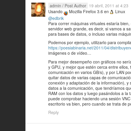
admin
/ Post Author
19 abril, 2011 at 4:23
Usando
Mozilla Firefox 3.6 en
Linux
@edbrik
Para correr máquinas virtuales estaría bien,
servidor web grande, es decir, si vamos a 
para bases de datos, o incluso varias máquin
Podemos por ejemplo, utilizarlo para compila
https://poesiabinaria.net/2011/04/distribuye
imágenes o de vídeo…
Para mejor desempeño con gráficos no sería 
y GPU, y mejor que estén cerca entre ellos
comunicación en varios GB/s), y por LAN p
quitar datos de varias capas de comunicació
conexión y adaptación de la información), y
datos a la comunicación, que tendríamos que
RAM con los datos y luego pasándolos a la ta
puede comprobar haciendo una sesión VNC en
escritorio va bien, pero cuando se trata de 
Reply