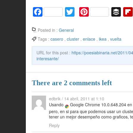
F
T
Pi
B
a
w
nt
uf
c
itt
er
f
Posted in :
General
e
er
e
er
Tags :
casero
,
cluster
,
enlace
,
ikea
,
vuelta
b
st
URL for this post :
https://poesiabinaria.net/2011/0
o
interesante/
o
k
There are 2 comments left
edbrik
/
14 abril, 2011 at 1:10
Usando
Google Chrome 10.0.648.204 e
pero, en si para que podemos usar un clust
tener un mejor desempeño como graficos, te
Reply