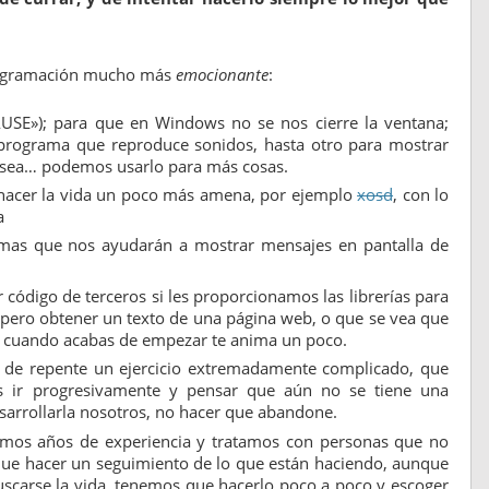
programación mucho más
emocionante
:
AUSE»); para que en Windows no se nos cierre la ventana;
programa que reproduce sonidos, hasta otro para mostrar
 sea… podemos usarlo para más cosas.
n hacer la vida un poco más amena, por ejemplo
xosd
, con lo
a
ramas que nos ayudarán a mostrar mensajes en pantalla de
código de terceros si les proporcionamos las librerías para
 pero obtener un texto de una página web, o que se vea que
, cuando acabas de empezar te anima un poco.
 de repente un ejercicio extremadamente complicado, que
s ir progresivamente y pensar que aún no se tiene una
sarrollarla nosotros, no hacer que abandone.
emos años de experiencia y tratamos con personas que no
ue hacer un seguimiento de lo que están haciendo, aunque
uscarse la vida, tenemos que hacerlo poco a poco y escoger