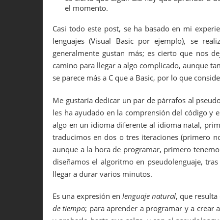
el momento.
Casi todo este post, se ha basado en mi experi
lenguajes (Visual Basic por ejemplo), se real
generalmente gustan más; es cierto que nos d
camino para llegar a algo complicado, aunque ta
se parece más a C que a Basic, por lo que consid
Me gustaría dedicar un par de párrafos al pseud
les ha ayudado en la comprensión del código y el
algo en un idioma diferente al idioma natal, pr
traducimos en dos o tres iteraciones (primero n
aunque a la hora de programar, primero tenemos
diseñamos el algoritmo en pseudolenguaje, tras 
llegar a durar varios minutos.
Es una expresión en
lenguaje natural
, que result
de tiempo
; para aprender a programar y a crear 