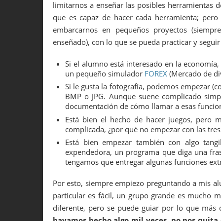
limitarnos a enseñar las posibles herramientas d
que es capaz de hacer cada herramienta; pero 
embarcarnos en pequeños proyectos (siempre 
enseñado), con lo que se pueda practicar y segui
Si el alumno está interesado en la economía,
un pequeño simulador
FOREX
(Mercado de di
Si le gusta la fotografía, podemos empezar (co
BMP o JPG. Aunque suene complicado símpl
documentación de cómo llamar a esas funcio
Está bien el hecho de hacer juegos, pero 
complicada, ¿por qué no empezar con las tre
Está bien empezar también con algo tang
expendedora, un programa que diga una fras
tengamos que entregar algunas funciones extr
Por esto, siempre empiezo preguntando a mis alu
particular es fácil, un grupo grande es mucho má
diferente, pero se puede guiar por lo que más 
hayamos hecho algo mil veces, no nos quita 