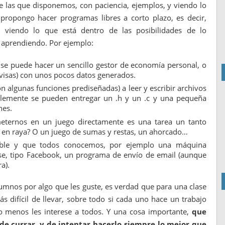
e las que disponemos, con paciencia, ejemplos, y viendo lo
propongo hacer programas libres a corto plazo, es decir,
viendo lo que está dentro de las posibilidades de lo
r aprendiendo. Por ejemplo:
 se puede hacer un sencillo gestor de economía personal, o
visas) con unos pocos datos generados.
n algunas funciones prediseñadas) a leer y escribir archivos
emente se pueden entregar un .h y un .c y una pequeña
nes.
meternos en un juego directamente es una tarea un tanto
s en raya? O un juego de sumas y restas, un ahorcado…
ible y que todos conocemos, por ejemplo una máquina
e, tipo Facebook, un programa de envío de email (aunque
a).
mnos por algo que les guste, es verdad que para una clase
s difícil de llevar, sobre todo si cada uno hace un trabajo
o menos les interese a todos. Y una cosa importante,
que
de currar, y de intentar hacerlo siempre lo mejor que