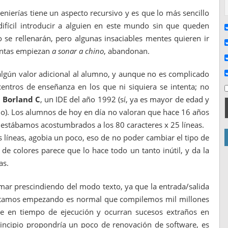
genierías tiene un aspecto recursivo y es que lo más sencillo
ifícil introducir a alguien en este mundo sin que queden
 se rellenarán, pero algunas insaciables mentes quieren ir
guntas empiezan
a sonar a chino
, abandonan.
algún valor adicional al alumno, y aunque no es complicado
entros de enseñanza en los que ni siquiera se intenta; no
n
Borland C
, un IDE del año 1992 (sí, ya es mayor de edad y
do). Los alumnos de hoy en día no valoran que hace 16 años
estábamos acostumbrados a los 80 caracteres x 25 líneas.
as líneas, agobia un poco, eso de no poder cambiar el tipo de
 de colores parece que lo hace todo un tanto inútil, y da la
as.
amar prescindiendo del modo texto, ya que la entrada/salida
 estamos empezando es normal que compilemos mil millones
de en tiempo de ejecución y ocurran sucesos extraños en
incipio propondría un poco de renovación de software, es