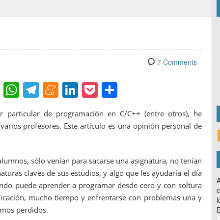
7 Comments
Fl
W
T
M
Li
P
C
ip
h
el
e
n
o
o
 particular de programación en C/C++ (entre otros), he
b
at
e
n
k
ck
m
arios profesores. Este artículo es una opinión personal de
o
s
gr
e
e
et
p
ar
A
a
a
dI
ar
lumnos, sólo venían para sacarse una asignatura, no tenían
d
p
m
m
n
tir
turas claves de sus estudios, y algo que les ayudaría el día
p
e
A
ndo puede aprender a programar desde cero y con soltura
c
dicación, mucho tiempo y enfrentarse con problemas una y
l
tamos perdidos.
E