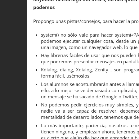
podemos
Propongo unas pistas/consejos, para hacer la 
system() no sólo vale para hacer system(«P
podemos ejecutar cualquier cosa, desde un 
una imagen, como un navegador web, lo que
Hay librerías fáciles de usar que nos puede
que podremos presentar mensajes en pantall
Kdialog, dialog, Xdialog, Zenity… son prog
forma fácil, usémoslos.
Los alumnos se acostumbrarán antes a llamar 
ello, a lo mejor se ve demasiado complicado,
un mensaje se ha sacado de Google o Twitter
No podemos pedir ejercicios muy simples, y
nadie va a ser capaz de resolver, debemo
mentalidad de desarrollador, tenemos que de
Lo más importante, paciencia, nosotros ten
tienen ninguna, y empiezan ahora, tenemos q
es cierto que algún día hay que aprender a b