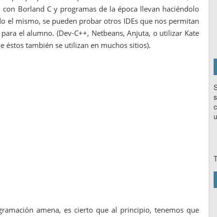
o con Borland C y programas de la época llevan haciéndolo
ndo el mismo, se pueden probar otros IDEs que nos permitan
ra el alumno. (Dev-C++, Netbeans, Anjuta, o utilizar Kate
 éstos también se utilizan en muchos sitios).
S
s
c
u
T
ogramación amena, es cierto que al principio, tenemos que