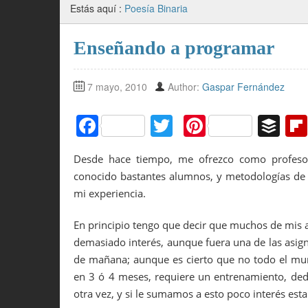
Estás aquí :
Poesía Binaria
Enseñando a programar
7 mayo, 2010
Author:
Gaspar Fernández
F
T
Pi
B
a
w
nt
uf
Desde hace tiempo, me ofrezco como profesor
c
itt
er
f
conocido bastantes alumnos, y metodologías de v
e
er
e
er
mi experiencia.
b
st
En principio tengo que decir que muchos de mis a
o
demasiado interés, aunque fuera una de las asigna
o
de mañana; aunque es cierto que no todo el mu
k
en 3 ó 4 meses, requiere un entrenamiento, de
otra vez, y si le sumamos a esto poco interés es