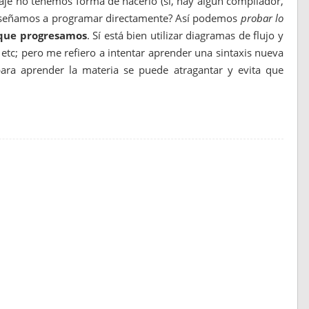
aje no tenemos forma de hacerlo (sí, hay algún compilador,
 enseñamos a programar directamente? Así podemos
probar lo
que progresamos
. Sí está bien utilizar diagramas de flujo y
 etc; pero me refiero a intentar aprender una sintaxis nueva
ara aprender la materia se puede atragantar y evita que