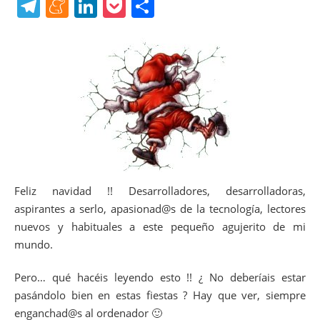
a
w
nt
uf
ip
h
T
M
Li
P
C
c
itt
er
f
b
at
el
e
n
o
o
e
er
e
er
o
s
e
n
k
ck
m
b
st
ar
A
gr
e
e
et
p
o
d
p
a
a
dI
ar
o
p
m
m
n
tir
k
e
Feliz navidad !! Desarrolladores, desarrolladoras,
aspirantes a serlo, apasionad@s de la tecnología, lectores
nuevos y habituales a este pequeño agujerito de mi
mundo.
Pero… qué hacéis leyendo esto !! ¿ No deberíais estar
pasándolo bien en estas fiestas ? Hay que ver, siempre
enganchad@s al ordenador 🙂