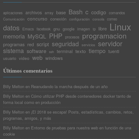
Bash
c
codigo
base
archivos
array
aplicaciones
comandos
concurso
conexión
Comunicación
configuración
consola
correo
Linux
datos
libre
gnu
google
Emacs
imagen
facebook
ip
programacion
PHP
memoria
MySQL
procesos
servidor
seguridad
script
programas
red
servicios
sistema
tiempo
software
texto
tuenti
terminal
ssh
web
windows
video
usuario
Últimos comentarios
Billy Melton
en
Reanudando la marcha después de un año
Billy Melton
en
Cómo utilizar PHP desde contenedores docker tanto de
forma local como en producción
Billy Melton
en
¡El 2018 se escapa! Posts, estadísticas, cambios, retos,
programas, amigos, y más
Billy Melton
en
Entorno de pruebas para nuestra web en función de una
cookie