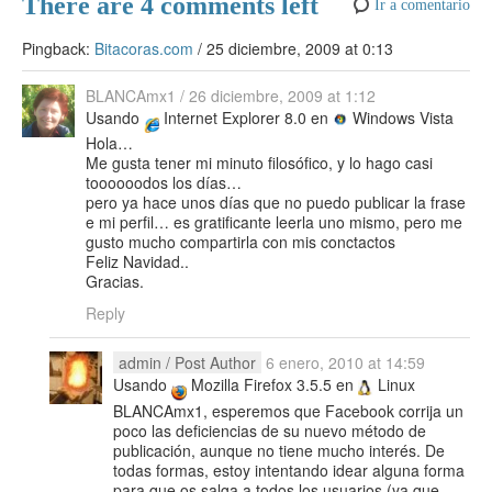
There are 4 comments left
Ir a comentario
Pingback:
Bitacoras.com
/
25 diciembre, 2009 at 0:13
BLANCAmx1
/
26 diciembre, 2009 at 1:12
Usando
Internet Explorer 8.0 en
Windows Vista
Hola…
Me gusta tener mi minuto filosófico, y lo hago casi
toooooodos los días…
pero ya hace unos días que no puedo publicar la frase
e mi perfil… es gratificante leerla uno mismo, pero me
gusto mucho compartirla con mis conctactos
Feliz Navidad..
Gracias.
Reply
admin
/ Post Author
6 enero, 2010 at 14:59
Usando
Mozilla Firefox 3.5.5 en
Linux
BLANCAmx1, esperemos que Facebook corrija un
poco las deficiencias de su nuevo método de
publicación, aunque no tiene mucho interés. De
todas formas, estoy intentando idear alguna forma
para que os salga a todos los usuarios (ya que