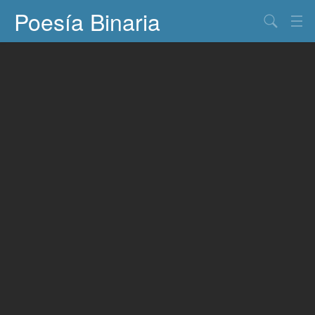
Poesía Binaria
Buscar
Información
Documentos
Entretenimiento
Contacto