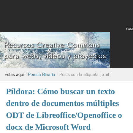
Publi
Estás aquí :
Poesía Binaria
/
Posts con la etiqueta [
xml
]
Píldora: Cómo buscar un texto
dentro de documentos múltiples
ODT de Libreoffice/Openoffice o
docx de Microsoft Word