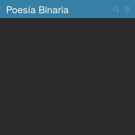
Poesía Binaria
Buscar
Información
Documentos
Entretenimiento
Contacto