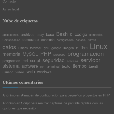
Contacto
Aviso legal
Nube de etiquetas
Bash
c
codigo
base
archivos
array
aplicaciones
comandos
concurso
conexión
Comunicación
configuración
consola
correo
Linux
datos
libre
gnu
google
Emacs
imagen
facebook
ip
programacion
PHP
memoria
MySQL
procesos
servidor
seguridad
script
programas
red
servicios
sistema
tiempo
software
texto
tuenti
terminal
ssh
web
windows
video
usuario
Últimos comentarios
Anónimo
en
Almacén de configuración para pequeños proyectos en PHP
Anónimo
en
Script para realizar capturas de pantalla rápidas con las
opciones que necesito